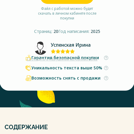
Файл с работой можно будет
скачать в личном кабинете после
покупки
Страниц:
20
Год написания:
2025
Успенская Ирина
Гарантия безопасной покупки
Сообщить о нарушении авторских прав
Уникальность текста выше 50%
Возможность снять с продажи
СОДЕРЖАНИЕ