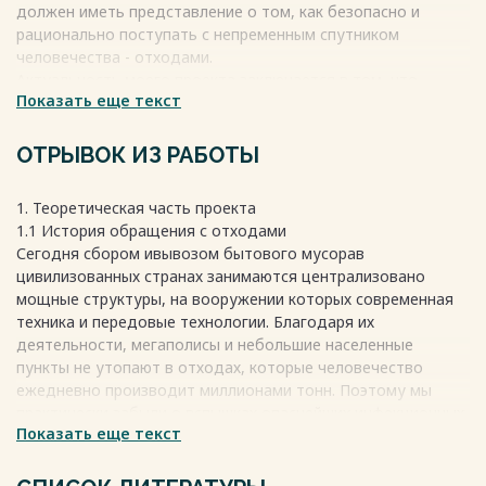
должен иметь представление о том, как безопасно и
рационально поступать с непременным спутником
человечества - отходами.
Актуальность моего проекта заключается в том, что
Показать еще текст
проблема отходов является, несомненно, одной из
важнейших проблем современного общества. Иодним из
эффективных методов ее решений является организация
ОТРЫВОК ИЗ РАБОТЫ
раздельного сбора отходов с их дальнейшим вторичным
использованием.
1. Теоретическая часть проекта
Прививать культуру раздельного сбора мусора
1.1 История обращения с отходами
необходимо с малых лет. Одной из глобальных
Сегодня сбором ивывозом бытового мусорав
экологических проблем является загрязнение окружающей
цивилизованных странах занимаются централизовано
среды. Мусора накопилось так много, что если его не
мощные структуры, на вооружении которых современная
перерабатывать, он покроет всю планету.
техника и передовые технологии. Благодаря их
Весь текст будет доступен
после покупки
деятельности, мегаполисы и небольшие населенные
пункты не утопают в отходах, которые человечество
ежедневно производит миллионами тонн. Поэтому мы
практически забыли о вспышках опаснейших инфекционных
Показать еще текст
заболеваний, одной из причин появления которых является
бытовой мусор. Необходимость утилизации отходов
человечество осознало достаточно давно, поэтому