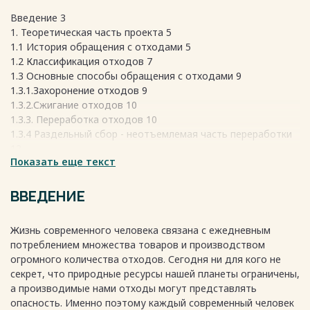
Введение 3
1. Теоретическая часть проекта 5
1.1 История обращения с отходами 5
1.2 Классификация отходов 7
1.3 Основные способы обращения с отходами 9
1.3.1.Захоронение отходов 9
1.3.2.Сжигание отходов 10
1.3.3. Переработка отходов 10
1.3.4 Раздельный сбор - неотъемлемая часть переработки
12
Показать еще текст
2. 2. Практическая часть проекта 12
2.1.Проведение экоурока 12
2.2. Создание листовок по данной теме проекта 13
ВВЕДЕНИЕ
Весь текст будет доступен
после покупки
Жизнь современного человека связана с ежедневным
потреблением множества товаров и производством
огромного количества отходов. Сегодня ни для кого не
секрет, что природные ресурсы нашей планеты ограничены,
а производимые нами отходы могут представлять
опасность. Именно поэтому каждый современный человек