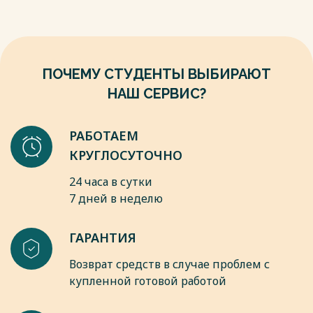
формированию современного медийного пространства, где
журналистика продолжает играть ключевую роль в
информировании общества о событиях и новостях всего
мира.
ПОЧЕМУ СТУДЕНТЫ ВЫБИРАЮТ
Весь текст будет доступен
после покупки
НАШ СЕРВИС?
РАБОТАЕМ
КРУГЛОСУТОЧНО
24 часа в сутки
7 дней в неделю
ГАРАНТИЯ
Возврат средств в случае проблем с
купленной готовой работой