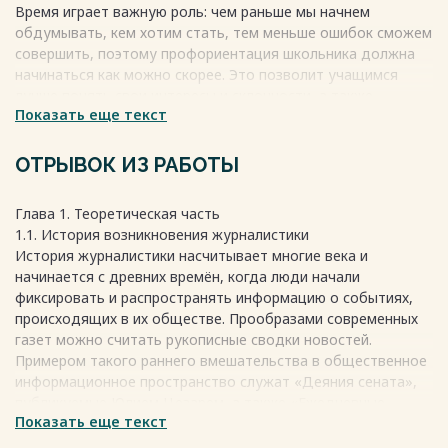
Время играет важную роль: чем раньше мы начнем
обдумывать, кем хотим стать, тем меньше ошибок сможем
совершить, поэтому профориентация школьника должна
начинаться как можно скорее. Это позволит учащимся
лучше понять свои интересы и склонности, а также
Показать еще текст
исследовать различные профессии до того, как они
окажутся перед необходимостью выбора.
Познакомившись с профессией журналиста в четвертом
ОТРЫВОК ИЗ РАБОТЫ
классе и обучаясь в школе юных журналистов, были
изучены различные аспекты данной профессии и
Глава 1. Теоретическая часть
приобретены навыки, которые помогли лучше понять, как
1.1. История возникновения журналистики
работает медийная индустрия. Тем не менее, до сих пор
История журналистики насчитывает многие века и
отсутствует окончательное решение о выборе
начинается с древних времён, когда люди начали
журналистики в качестве будущей профессии. Процесс
фиксировать и распространять информацию о событиях,
работы над проектом позволит определить интересы,
происходящих в их обществе. Прообразами современных
сильные стороны и слабости, а также понять готовность к
газет можно считать рукописные сводки новостей.
вызовам, связанным с профессией журналиста. Как ученица
Примером такого раннего вмешательства в общественное
8 класса, и, как и каждый будущий выпускник, хочу быть
информационное пространство служат «Деяния сената»,
уверенна в выборе своей профессии, чтобы стать
публикуемые Юлием Цезарем, а также «Ежедневные
квалифицированным специалистом в избранной области.
Показать еще текст
общественные дощечки», на которых записывались
хроники деятельности римского правительства.