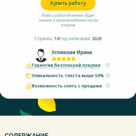
Купить работу
Файл с работой можно будет
скачать в личном кабинете после
покупки
Страниц:
14
Год написания:
2026
Успенская Ирина
Гарантия безопасной покупки
Сообщить о нарушении авторских прав
Уникальность текста выше 50%
Возможность снять с продажи
СОДЕРЖАНИЕ