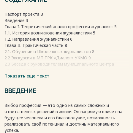
Паспорт проекта 3
Введение 3
Глава I. Теоретический анализ профессии журналист 5
1.1. История возникновения журналистики 5
1.2. Направления журналистики 6
Глава II. Практическая часть 8
2.1. Обучение в Школе юных журналистов 8
2.2 Экскурсия в МП ТРК «Диалог» УКМО 9
2.3 Беседа с руководителем муниципального центра
Профориентации 10
Показать еще текст
2.4. Портфолио юного журналиста «Журналистика: мой
путь в мире медиа»
2.5. Самоанализ профессии журналиста: мои сильные и
ВВЕДЕНИЕ
слабые стороны 11
Выводы
Выбор профессии — это одно из самых сложных и
Список литературы
ответственных решений в жизни. Он напрямую влияет на
будущее человека и его благополучие, возможность
Весь текст будет доступен
после покупки
реализовать свой потенциал и достичь материального
успеха.