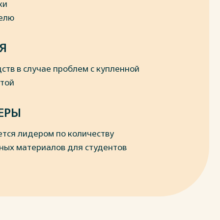
ки
делю
Я
ств в случае проблем с купленной
отой
ЕРЫ
ется лидером по количеству
ных материалов для студентов