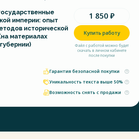
 государственные
1 850 ₽
кой империи: опыт
етодов исторической
Купить работу
(на материалах
губернии)
Файл с работой можно будет
скачать в личном кабинете
после покупки
Гарантия безопасной покупки
Уникальность текста выше 50%
Возможность снять с продажи