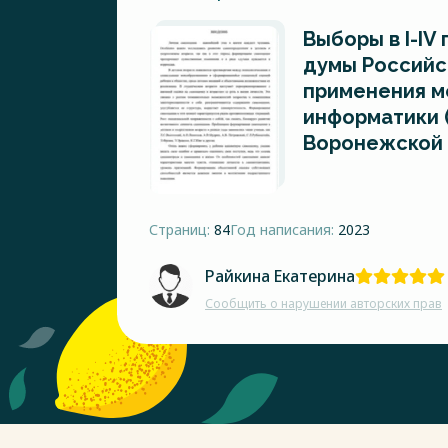
Выборы в I-IV
думы Российс
применения м
информатики 
Воронежской 
Страниц:
84
Год написания:
2023
Райкина Екатерина
Сообщить о нарушении авторских прав