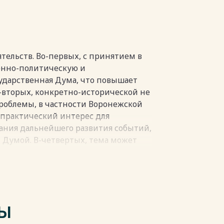
ной администрации на выборах в
збирателя (опыт применения СУБД)
тельств. Во-первых, с принятием в
итературы 75
енно-политическую и
ударственная Дума, что повышает
-вторых, конкретно-исторической не
роблемы, в частности Воронежской
т практический интерес для
ания дальнейшего развития событий,
пки
 Думой. В-четвертых, тема может
еса, как для специалистов, так и для
ющихся отечественной историей. В-
ания могут быть использованы в
тории России.
рственные Думы Российской империи
ТЫ
есс проведения выборов в