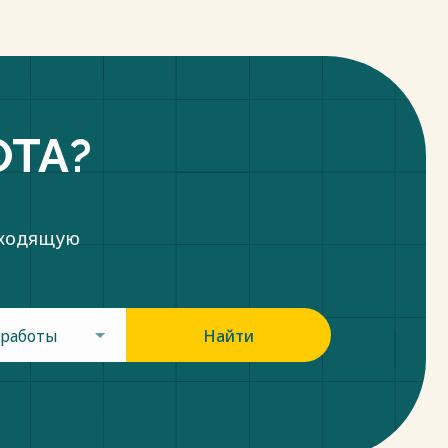
ОТА?
дходящую
 работы
Найти