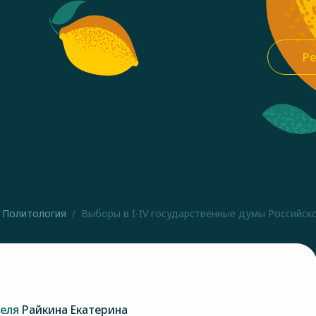
Ре
Политология
Выборы в I-IV государственные думы Российской
теля
Райкина Екатерина