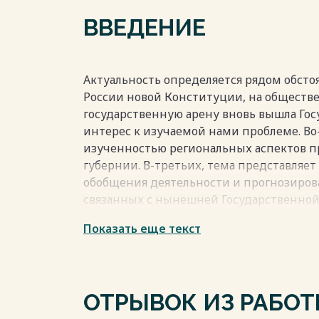
3.2 Деятельность правительства и мест
ВВЕДЕНИЕ
Государственные Думы 54
3.3 Социально-политический портрет и
64
Заключение 72
Актуальность определяется рядом обстоя
Список использованных источников и л
России новой Конституции, на обществ
Приложение 84
государственную арену вновь вышла Гос
интерес к изучаемой нами проблеме. Во
изученностью региональных аспектов п
губернии. В-третьих, тема представляе
обобщения деятельности и прогнозиров
Весь текст будет доступен
после поку
связанных с нынешней Государственной
служить объектом познавательного интер
Показать еще текст
широких читательских кругов, интересу
пятых, полученные результаты исследов
области преподавания краеведения и ис
Объект исследования выборы в Госуда
ОТРЫВОК ИЗ РАБО
Предметом исследования является проц