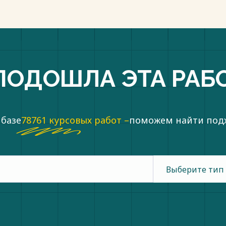
ПОДОШЛА ЭТА РАБ
 базе
78761 курсовых работ –
поможем найти по
Выберите тип