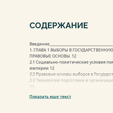
СОДЕРЖАНИЕ
Введение____________________________________
1. ГЛАВА 1 ВЫБОРЫ В ГОСУДАРСТВЕННУ
ПРАВОВЫЕ ОСНОВЫ. 12
2.1 Социально-политические условия по
империи 12
2.2 Правовые основы выборов в Государ
2.3 Технологии подготовки и организац
33
2.4 Куриальная система на выборах в Го
Показать еще текст
3. ГЛАВА 2 УЧАСТНИКИ ИЗБИРАТЕЛЬНО
ПОЛИТИЧЕСКИЙ ОБЛИК (на материалах 
3.1 Участие политических партий в выбо