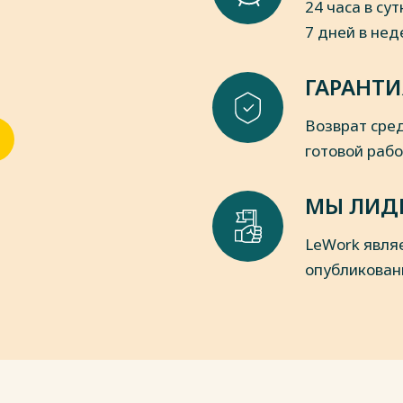
24 часа в сут
ожения о выборах и изданных в
7 дней в не
кабря 1905г.// Полное собрание
ье. СПб., 1908. Ст. – 26803. T.XXV.
ГАРАНТИ
Возврат сред
готовой раб
МЫ ЛИД
права. Пг.: Юрид. кн. скл. «Право»,
LeWork явля
опубликован
аво. СПб.: 1909. - 420 с.
пки