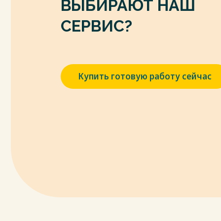
ВЫБИРАЮТ НАШ
9. Высочайший указ «Об изменении Пол
дополнение к нему узаконений» от 11 де
СЕРВИС?
законов Российской империи. Собрание трет
1109с.
10. ГАВО. Ф.И-6. Оп.1. Д. 1046. Л. 123
11. ГАВО. Ф.И-6. Оп.1. Д. 1938. Л.54.
Купить готовую работу сейчас
12. ГАВО. Ф.И-6. Оп.1. Д. 662. Л. 20.
13. ГАВО. Ф.И-6. Оп.1. Д. 662. Л. 24.
14. ГАВО. Ф.И-6. Оп.1. Д. 663. Л.106.
15. ГАВО. Ф.И-6. Оп.2. Д.1002.Л.1.
16. Гессен В. М. Основы конституционного 
1917.-439 с.
17. Гессен В. М. Русское государственное пр
Весь текст будет доступен
после поку