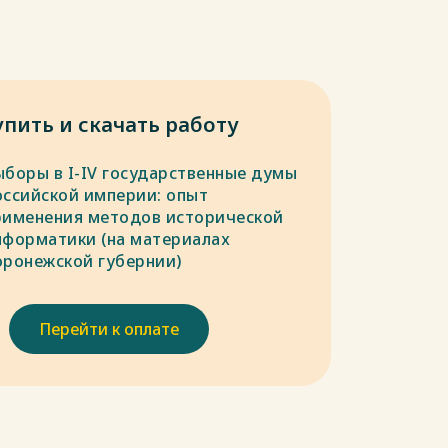
упить и скачать работу
ыборы в I-IV государственные думы
оссийской империи: опыт
рименения методов исторической
нформатики (на материалах
оронежской губернии)
Перейти к оплате