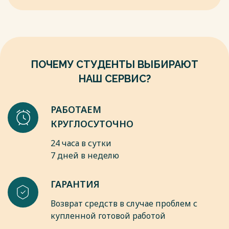
(Acipenser guldenstadtii) в установке замкнутого
успехом за рубежом, и их использование открывает новые
водоснабжения в товарном
возможности территориально-географического
хозяйстве «Anna Caviar» / Б.В. Блинков, О.Н. Загребина //
расположения рыбоводных комплексов и ферм .
Вестник АГТУ.
Выращивание рыбы в УЗВ достаточно перспективно. Это в
Серия рыбное хозяйство. – 2013. – №3. – С. 141-145
первую очередь связано с тем, что при строительстве
рыбоводных замкнутых систем возможно до минимума
ПОЧЕМУ СТУДЕНТЫ ВЫБИРАЮТ
Весь текст будет доступен
после покупки
сократить потребление чистой воды. Также в условиях
НАШ СЕРВИС?
данных установок заметно сокращаются сроки получения
высококачественной товарной продукции таких ценных
видов рыб, как лососевые, сиговые, осетровые [3].
РАБОТАЕМ
КРУГЛОСУТОЧНО
Весь текст будет доступен
после покупки
24 часа в сутки
7 дней в неделю
ГАРАНТИЯ
Возврат средств в случае проблем с
купленной готовой работой