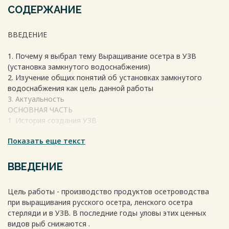
СОДЕРЖАНИЕ
ВВЕДЕНИЕ
1. Почему я выбрал тему Выращивание осетра в УЗВ
(установка замкнутого водоснабжения)
2. Изучение общих понятий об установках замкнутого
водоснабжения как цель данной работы
3. Актуальность
ОСНОВНАЯ ЧАСТЬ
1. История создания УЗВ
2. Общие понятия об УЗВ
Показать еще текст
3. Минимальный набор узлов для выращивания
4. Кормление осетровых рыб
5. Сравнительная характеристика осетровых рыб
ВВЕДЕНИЕ
ЗАКЛЮЧЕНИЕ
Цель работы - производство продуктов осетроводства
Список литературы
при выращивания русского осетра, ленского осетра
стерляди и в УЗВ. В последние годы уловы этих ценных
Весь текст будет доступен
после покупки
видов рыб снижаются .