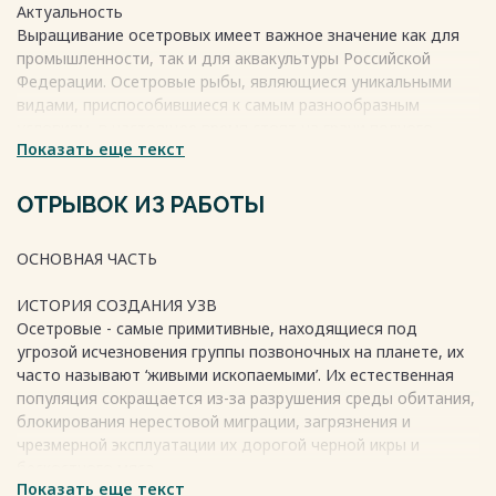
Актуальность
Выращивание осетровых имеет важное значение как для
промышленности, так и для аквакультуры Российской
Федерации. Осетровые рыбы, являющиеся уникальными
видами, приспособившиеся к самым разнообразным
условиям, в настоящее время стоят на грани полного
Показать еще текст
исчезновения.
Весь текст будет доступен
после покупки
ОТРЫВОК ИЗ РАБОТЫ
ОСНОВНАЯ ЧАСТЬ
ИСТОРИЯ СОЗДАНИЯ УЗВ
Осетровые - самые примитивные, находящиеся под
угрозой исчезновения группы позвоночных на планете, их
часто называют ‘живыми ископаемыми’. Их естественная
популяция сокращается из-за разрушения среды обитания,
блокирования нерестовой миграции, загрязнения и
чрезмерной эксплуатации их дорогой черной икры и
бескостного мяса.
Показать еще текст
В настоящее время у существующих популяций мало