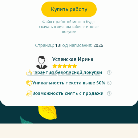
Купить работу
Файл с работой можно будет
скачать в личном кабинете после
покупки
Страниц:
13
Год написания:
2026
Успенская Ирина
Гарантия безопасной покупки
Сообщить о нарушении авторских прав
Уникальность текста выше 50%
Возможность снять с продажи