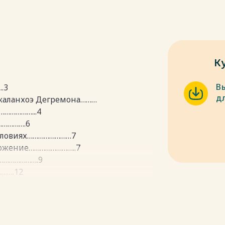
К
В
.3
д
 каланхоэ Дегремона………
………………...4
…………….6
условиях……………………7
ножение……………………..7
………………….9
…….12
………………………………13
………14
пки