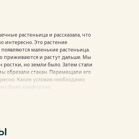
ечные растеньица и рассказала, что
ло интересно. Это растение
ях появляются маленькие растеньица.
но приживаются и растут дальше. Мы
 ростки, но земли было. Затем стали
мы обрезали стакан. Перемещали его
ересно. Какие условия необходимо
ему было комфортно.
 так как трудно представить, как мог
ые растения можно встретить в
ом учреждении. Современный
знаниями о влиянии растений на
ие требует для своего нормального
ТЫ
. Главным из этих условий являются