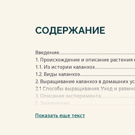
СОДЕРЖАНИЕ
Введение…………………………………………………………….
1. Происхождение и описание растения
1.1. Из истории каланхоэ………………………………
1.2. Виды каланхоэ…………………………………………
2. Выращивание каланхоэ в домашних 
2.1 Способы выращивания. Уход и разм
3. Описание эксперимента…………………………
5. Заключение……………………………………………………
6. Список использованной литературы
Показать еще текст
7. Приложения…………………………………………………
Весь текст будет доступен
после поку