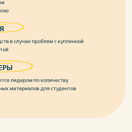
ки
делю
Я
ств в случае проблем с купленной
отой
ЕРЫ
ется лидером по количеству
ных материалов для студентов