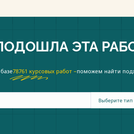
ПОДОШЛА ЭТА РАБ
 базе
78761 курсовых работ –
поможем найти по
Выберите тип