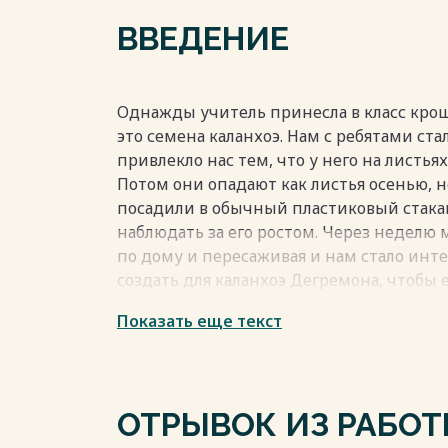
ВВЕДЕНИЕ
Однажды учитель принесла в класс крош
это семена каланхоэ. Нам с ребятами ста
привлекло нас тем, что у него на листь
Потом они опадают как листья осенью, 
посадили в обычный пластиковый стакан
наблюдать за его ростом. Через неделю 
по дому и пересаживая и нам стало инт
создать для каланхоэ Дегремона, чтобы 
Актуальность: тема является актуальной,
Показать еще текст
бы жить человек без растений. Комнатн
каждом доме, в каждом образовательн
человек, несомненно, должен обладать 
микроклимат и здоровье. Каждое растен
ОТРЫВОК ИЗ РАБО
роста, развития и определенных условий