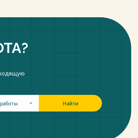
ОТА?
дходящую
 работы
Найти