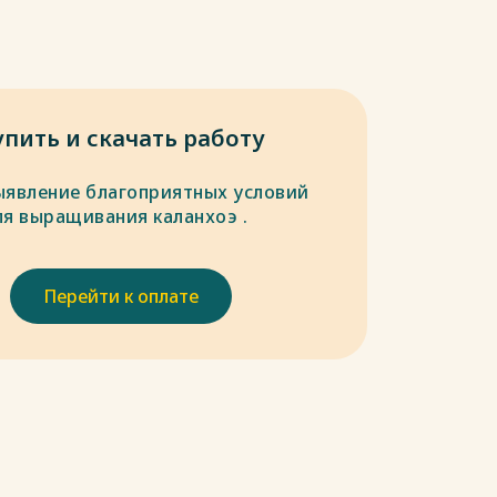
упить и скачать работу
ыявление благоприятных условий
ля выращивания каланхоэ .
Перейти к оплате