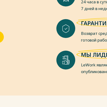
24 часа в сут
аживающим ранам.
7 дней в не
пки
ГАРАНТИ
Возврат сред
готовой раб
МЫ ЛИД
LeWork явля
опубликован