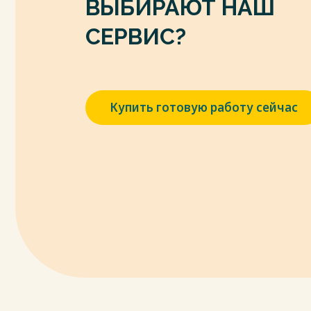
ВЫБИРАЮТ НАШ
растения прикладывали к гнойным нез
Весь текст будет доступен
после поку
СЕРВИС?
Купить готовую работу сейчас