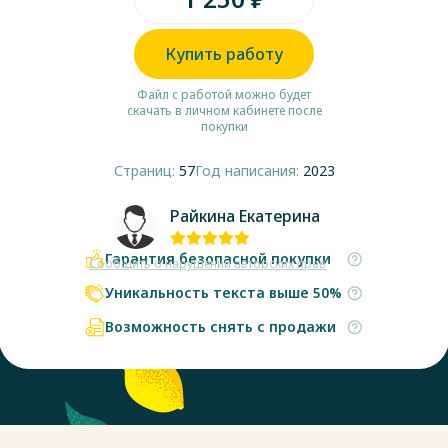
Купить работу
Файл с работой можно будет
скачать в личном кабинете после
покупки
Страниц:
57
Год написания:
2023
Райкина Екатерина
Гарантия безопасной покупки
Сообщить о нарушении авторских прав
Уникальность текста выше 50%
Возможность снять с продажи