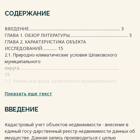
СОДЕРЖАНИЕ
ВВЕДЕНИЕ…………………………………………………………………….. 3
ГЛАВА 1. ОБЗОР ЛИТЕРАТУРЫ…………………………………………… 5
ГЛАВА 2. ХАРАКТЕРИСТИКА ОБЪЕКТА
ИССЛЕДОВАНИЙ…………. 15
2.1. Природно-климатические условия Шпаковского
муниципального
округа……………………………………………………………………………
15
2.2. Земельный фонд Шпаковского муниципального
округа…………… 20
Показать еще текст
ГЛАВА 3. ЦЕЛЬ, ЗАДАЧИ И МЕТОДИКИ
ИССЛЕДОВАНИЙ………….. 21
ГЛАВА 4. РЕЗУЛЬТАТЫ ИССЛЕДОВАНИЙ………………………………
ВВЕДЕНИЕ
25
4.1. Анализ осуществления государственного кадастрового
Кадастровый учет объектов недвижимости - внесение в
учета зе-мельных участков в Шпаковском муниципальном
единый госу-дарственный реестр недвижимости данных об
округе…………………
имуществе. Данная запись производиться с целью