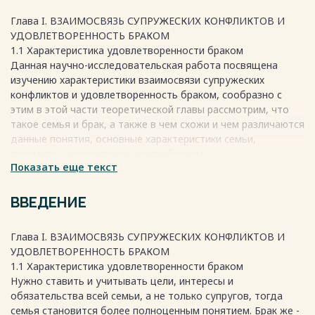
Глава I. ВЗАИМОСВЯЗЬ СУПРУЖЕСКИХ КОНФЛИКТОВ И
УДОВЛЕТВОРЕННОСТЬ БРАКОМ
1.1 Характеристика удовлетворенности браком
Данная научно-исследовательская работа посвящена
изучению характеристики взаимосвязи супружеских
конфликтов и удовлетворенность браком, сообразно с
этим в этой части теоретической главы рассмотрим, что
такое семья и брак, а также в чем схожи и чем различаются
данные понятия, основные характеристики семьи,
параметры удовлетворенности браком.
Показать еще текст
Для начала изучим следующие термины: семья и брак,
которые являются схожими, но идентичными не являются.
«Семья — ячейка (малая социальная группа) общества,
ВВЕДЕНИЕ
важнейшая форма организации личного быта, основанная
на супружеском союзе и родственных связях, т. е.
Глава I. ВЗАИМОСВЯЗЬ СУПРУЖЕСКИХ КОНФЛИКТОВ И
отношениях между мужем и женой, родителями и детьми,
УДОВЛЕТВОРЕННОСТЬ БРАКОМ
братьями и сестрами, и другими родственниками,
1.1 Характеристика удовлетворенности браком
живущими вместе и ведущими общее хозяйство»
Нужно ставить и учитывать цели, интересы и
[Соловьев Н. Я., 1977].
обязательства всей семьи, а не только супругов, тогда
Стоит немного расширить данное понятие и добавить в
семья становится более полноценным понятием. Брак же -