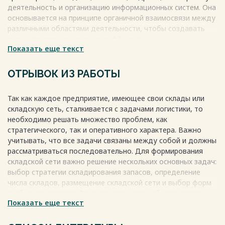
деятельность и организацию информационных систем. Она
Глава 3. Разработка рекомендаций по логистической
основывается на принципе органичной взаимосвязи между
оптимизации связанной с функционированием складских
различными областями деятельности, чтобы создавать
систем на предприятии………………………...13
легко управляемые и высокоэффективные
Показать еще текст
материалопроводящие системы. Цель логистической науки
3.1. ABC анализ закупаемых
- изучение закономерностей функционирования подобных
товаров……………………………………………....................................................14
систем, а цель её практической деятельности - создание и
ОТРЫВОК ИЗ РАБОТЫ
обеспечение функционирования таких систем.
3.2. Выбор оптимальной системы
Весь текст будет доступен
после покупки
складирования…………………….
Так как каждое предприятие, имеющее свои склады или
………………………………………………...16
складскую сеть, сталкивается с задачами логистики, то
необходимо решать множество проблем, как
3.3. Расчет экономической эффективности предложенных
стратегического, так и оперативного характера. Важно
мероприятий………………………………………………………………………...21
учитывать, что все задачи связаны между собой и должны
рассматриваться последовательно. Для формирования
Заключение………………………………………………………………………….24
складской сети важно решение нескольких основных задач:
выбор стратегии складирования запасов, определение
Список
числа складов, размещение складской сети и выбор форм
литературы………………………………………………………………....26
снабжения складов. Решение этих задач обеспечивает
Весь текст будет доступен
после покупки
Показать еще текст
эффективное функционирование предприятия и его
конкурентоспособность на рынке. Для эффективности
функционирования складского хозяйства необходимо