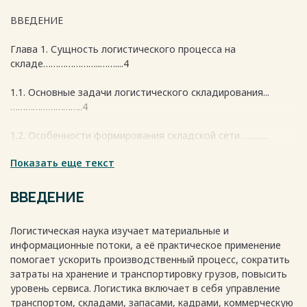
ВВЕДЕНИЕ
Глава 1. Сущность логистического процесса на
складе…………………..……....4
1.1. Основные задачи логистического складирования...
………………………..4
1.2. Особенности формирования складской сети………...
………………………………………………………………......6
Показать еще текст
Глава 2. Маркетинговая характеристика компании
«Иллюзорный шар»………10
ВВЕДЕНИЕ
2.1. Маркетинговая характеристика компании «Иллюзорный
Логистическая наука изучает материальные и
шар»…………………………………………………………………………………10
информационные потоки, а её практическое применение
помогает ускорить производственный процесс, сократить
2.2. Анализ организации логистического управления
затраты на хранение и транспортировку грузов, повысить
компании «Иллюзорный
уровень сервиса. Логистика включает в себя управление
шар»………………………………………………………………..………………..13
транспортом, складами, запасами, кадрами, коммерческую