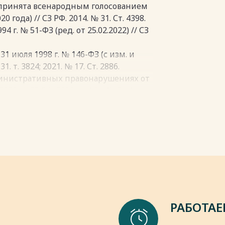
й в себя институциональные и
 незаконно нарушенных прав и ранее
 принята всенародным голосованием
 решения.
ний.
 года) // СЗ РФ. 2014. № 31. Ст. 4398.
ая ответственность включает в себя
 г. № 51-ФЗ (ред. от 25.02.2022) // СЗ
пки
ости: уголовно-правовой,
о-правовой и дисциплинарный.
31 июля 1998 г. № 146-ФЗ (с изм. и
однозначного подхода к
31. т. 3824; 2021. № 17. Ст. 2886.
 совершение налоговых
министративных правонарушениях от
й ответственности. Одни авторы
22) // СЗ РФ. 2002. № 1 (ч. 1). Ст. 1.
вно-правовой ответственности,
и от 13.06.1996 № 63-ФЗ (ред. от
ьный вид.
Ф. 17.06.1996. № 25. Ст. 2954.
 Федерации от 29.12.2004 № 190-ФЗ
пки
 силу с 01.03.2022) // СЗ РФ. 2005. № 1.
 04.12.2006 г. № 200-ФЗ (ред. от
 03.06.2006 г. № 74-ФЗ (ред. от
РАБОТАЕ
 от 25.10. 2001 г. № 136-ФЗ (ред. от