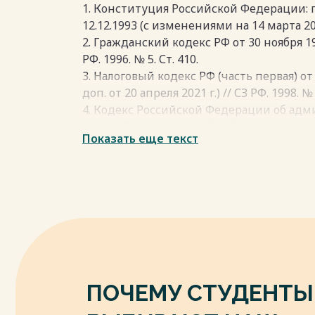
нужен комплексный подход, включающи
восстановления там, где это возможно,
1. Конституция Российской Федерации:
технологические, налоговые и правовые
существовавших общественных отноше
12.12.1993 (с изменениями на 14 марта 2020
Будучи правовым институтом юридическ
2. Гражданский кодекс РФ от 30 ноября 1994
Весь текст будет доступен
после поку
ряд отраслевых институтов ответственн
РФ. 1996. № 5. Ст. 410.
административно-правовой, гражданск
3. Налоговый кодекс РФ (часть первая) от 
Однако в юридической литературе нет 
доп. от 20 апреля 2021 г.) // СЗ РФ. 1998. № 
определению места ответственности за
4. Кодекс Российской Федерации об ад
правонарушений в системе юридическо
30 декабря 2001 г. № 195-ФЗ (ред. от 16.04.20
Показать еще текст
относят к разновидности администрати
5. Уголовный кодекс Российской Федераци
другие же выделяют ее как самостоятел
25.03.2022) // Собрание законодательства Р
6. Градостроительный кодекс Российской
Весь текст будет доступен
после поку
(ред. от 30.12.2021) (с изм. и доп., вступ. в
Ст.16.
7. Лесной кодекс Российской Федерации от
30.12.2021) // СЗ РФ. 2006. № 50. Ст. 5278.
8. Водный кодекс Российской Федерации от
01.05.2022) // СЗ РФ. 2006. № 23. Ст. 2381.
ПОЧЕМУ СТУДЕНТЫ
9. Земельный кодекс Российской Федерации
01.05.2022) // СЗ РФ. 2001. № 44. Ст. 2381.