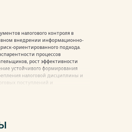
ности за неуплату налогов…………. 33
сти за неуплату налогов……………. 42
венности юридических лиц за
налога……………………………………………….
ментов налогового контроля в
ршенствования юридической
тивном внедрении информационно-
…………………………………………….
 риск-ориентированного подхода.
анспарентности процессов
сти за неуплату налогов…………. 56
ательщиков, рост эффективности
-правового механизма,
ение устойчивого формирования
ность за неуплату
репления налоговой дисциплины и
оговых поступлений и
полагающие причины уклонений от
……………….. 78
т дисбаланс фискальных интересов
………………………………………. 82
стоящего времени полностью не
…………………… 91
лирования ответственности за
ТЫ
пки
за неуплату налогов, заключается в