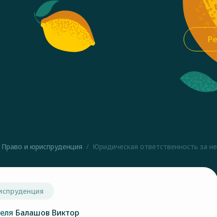
Ре
Право и юриспруденция
Юридическая ответственность за не
испруденция
теля
Балашов Виктор