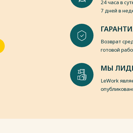
24 часа в сут
дства РФ (ред. от 30.12.2021) // СЗ
7 дней в не
 «О недрах» (ред. от 11.06.2021) // СЗ
ГАРАНТИ
пки
Возврат сред
готовой раб
МЫ ЛИД
LeWork явля
опубликован