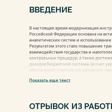
2.1 Основания привлечения к ответствен
ВВЕДЕНИЕ
2.2 Порядок привлечения к ответственно
2.3 Особенности привлечения к ответст
неуплату или неполную уплату сумм 
50
В настоящее время модернизация инстру
Глава 3. Проблемы и направления сове
Российской Федерации основана на ак
ответственности за неуплату налогов
аналитических систем и использовании
56
Результатом этого стало повышение тр
3.1 Проблемы юридической ответственно
взаимодействия государства и налогопл
3.2 Совершенствование организационно
контрольных процедур, а также достиж
регулирующего юридическую ответствен
доходов бюджетной системы за счет ук
налогов……………………………..
обеспечения позитивной динамики нал
69
правонарушений. Вместе с тем, осново
Показать еще текст
Заключение…………………………………………………………
уплаты налогов, в основе которых лежи
Список используемых источников…………
субъектов налоговых отношений, до на
Приложение………………………………………………………
устранены.
Особая актуальность проблематики регу
ОТРЫВОК ИЗ РАБО
Весь текст будет доступен
после поку
налоговые правонарушения, в том числе 