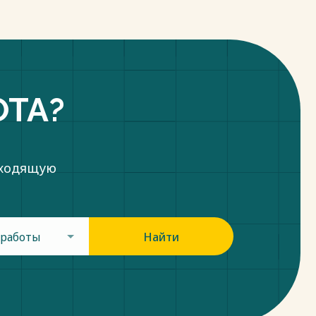
ОТА?
дходящую
 работы
Найти