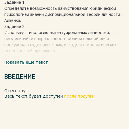
Задание 1
Определите возможность заимствования юридической
психологией знаний диспозициональной теории личности Г.
Айзенка.
Задание 2
Используя типологию акцентуированных личностей,
смоделируйте направленность обвинительной речи
прокурора в суде присяжных, исходя из типологических
особенностей присяжных.
Список использованных источников и литературы
Весь текст будет доступен
Показать еще текст
после покупки
ВВЕДЕНИЕ
Отсутствует
Весь текст будет доступен
после покупки