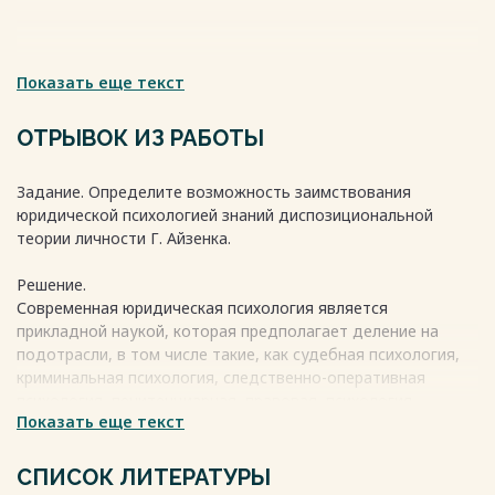
Показать еще текст
ОТРЫВОК ИЗ РАБОТЫ
Задание. Определите возможность заимствования
юридической психологией знаний диспозициональной
теории личности Г. Айзенка.
Решение.
Современная юридическая психология является
прикладной наукой, которая предполагает деление на
подотрасли, в том числе такие, как судебная психология,
криминальная психология, следственно-оперативная
психология, пенитенциарная, правовая, психология
Показать еще текст
профессиональной деятельности и психологическая
виктимология.
СПИСОК ЛИТЕРАТУРЫ