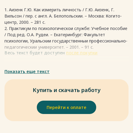
В данной области теория Г.Ю. Айзенка может быть
1. Аизенк Г.Ю. Как измерить личность / Г.Ю. Аизенк, Г.
использована для определения вероятности совершения
Вильсон / пер. с англ. А. Белопольскии. – Москва: Когито-
преступления определенными типами личности. Например,
центр, 2000. – 281 с.
холерики склонны к агрессивным действиям, а меланхолики
2. Практикум по психологическои службе: Учебное пособие
– к депрессии и самоубийству. Также эта теория может
/ Под ред. О.А. Рудеи. – Екатеринбург: Факультет
помочь в построении психологического профиля
психологии, Уральскии государственныи профессионально-
преступника, что позволит более эффективно проводить
педагогическии университет. – 2001. – 91 с.
следственные мероприятия.
Весь текст будет доступен
после покупки
Пенитенциарная психология. Теория Г.Ю. Айзенка может
быть использована в данной области для оценки
Показать еще текст
эффективности коррекционной работы с заключенными и
выборе оптимальных методов работы с разными типами
личности. Например, для холериков подойдут методы
Купить и скачать работу
активной деятельности, а для меланхоликов – методы
пассивной релаксации.
Перейти к оплате
Таким образом, можно сделать вывод о том, что теория
Г.Ю. Айзенка может быть успешно заимствована в
различных подотраслях юридической психологии для
более эффективного решения задач, связанных с