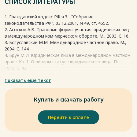
СПИСОК ЛИТЕРАТУРЫ
международном праве. Оно определяется законом как
организация или учреждение, участвующее в гражданских
1. Гражданский кодекс РФ ч.3 - "Собрание
правоотношениях в качестве самостоятельного участника.
законодательства РФ", 03.12.2001, N 49, ст. 4552.
Весь текст будет доступен
после покупки
2. Асосков А.В. Правовые формы участия юридических лиц
в международном ком-мерческом обороте. М., 2003. С. 16.
3. Богуславский М.М. Международное частное право. М.,
2004. С. 144.
4. Брун М.И. Юридические лица в международном частном
праве. Кн. 1. О личном статусе юридического лица. Пг.,
1915. С. 43.
5. Вознесенская Н.Н. Юридические лица в международном
Показать еще текст
частном праве России и ЕС // Известия вузов.
Правоведение. 2009. N 3. С. 163 - 186.
Весь текст будет доступен
после покупки
Купить и скачать работу
Перейти к оплате