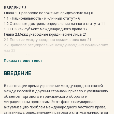
ВВЕДЕНИЕ 3
Глава 1. Правовове положение юридических лиц 6
1.1 «Национальность» и «личный статут» 6
1.2 Основные доктрины определения личного статута 11
1.3 ТНК как субъект международного права 17
Глава 2.Международные юридические лица 21
2.1 Понятие международных юридических лиц 21
2.2.Правовое регулирование международных юридических
лиц 23
Заключение 26
Показать еще текст
Список литературы: 27
Весь текст будет доступен
после покупки
ВВЕДЕНИЕ
В настоящее время укрепление международных связей
между Россией и другими странами привело к увеличению
объемов торгового и гражданского оборота и
миграционным процессам. Этот факт стимулировал
актуализацию проблем международного частного права,
связанных с определением правового статуса личности за