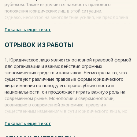
рубежом. Также выделяется важность правового
положения юридических лиц в этой ситуации.
Однако, несмотря на многолетние усилия, не преодолена
разноголосица в регулировании статуса юридических лиц в
Показать еще текст
законодательстве различных государств. Разная трактовка
правосубъектности и национальности компаний, а также
отсутствие компетентного правопорядка для
ОТРЫВОК ИЗ РАБОТЫ
регулирования правового положения создают проблемы. В
связи с глобализацией, расширением и усложнением
1. Юридическое лицо является основной правовой формой
мировых связей вопросы деятельности юридических лиц в
для организации и взаимодействия огромных
рамках иностранных правопорядков все больше
экономических средств и капиталов. Несмотря на то, что
усложняются.
существуют различные правовые формы юридического
Весь текст будет доступен
после покупки
лица и мнения по поводу его правосубъектности и
национальности, он продолжает играть важную роль на
современном рынке. Монополии и сверхмонополии,
возникшие в современной экономике, привели к
существенным изменениям в сути юридического лица, но
он остается универсальным инструментом для
Показать еще текст
иностранных субъектов, желающих участвовать в
хозяйственной жизни зарубежных стран. Понятие
юридического лица существует как в национальном, так и