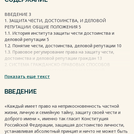
ВВЕДЕНИЕ 3
1. ЗАЩИТА ЧЕСТИ, ДОСТОИНСТВА, И ДЕЛОВОЙ
РЕПУТАЦИИ: ОБЩИЕ ПОЛОЖЕНИЯ 5
1.1. История института защиты чести достоинства и
деловой репутации 5
1.2. Понятие чести, достоинства, деловой репутации 10
1.3. Правовое регулирование права на защиту чести,
достоинства и деловой репутации граждан 13
2. СИСТЕМА ГРАЖДАНСКО-ПРАВОВЫХ СПОСОБОВ
ЗАЩИТЫ ЧЕСТИ И ДОСТОИНСТВА И ДЕЛОВОЙ
Показать еще текст
РЕПУТАЦИИ 22
2.1. Формы и способы защиты чести, достоинства и
деловой репутации граждан 22
ВВЕДЕНИЕ
2.2. Порядок защиты чести, достоинства и деловой
репутации граждан 30
«Каждый имеет право на неприкосновенность частной
3. АКТУАЛЬНЫЕ ПРОБЛЕМЫ ОТДЕЛЬНЫХ СЛУЧАЕВ
жизни, личную и семейную тайну, защиту своей чести и
ЗАЩИТЫ ЧЕСТИ, ДОСТОИНСТВА И ДЕЛОВОЙ РЕПУТАЦИИ
доброго имени », именно так гласит Конституция
34
Российской Федерации, защищая достоинство личности,
3.1. Особенности защиты чести, достоинства и деловой
устанавливая абсолютный принцип и ничто не может быть
репутации в сети интернет 34