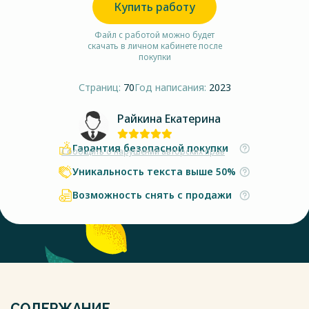
Купить работу
Файл с работой можно будет
скачать в личном кабинете после
покупки
Страниц:
70
Год написания:
2023
Райкина Екатерина
Гарантия безопасной покупки
Сообщить о нарушении авторских прав
Уникальность текста выше 50%
Возможность снять с продажи
СОДЕРЖАНИЕ