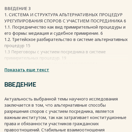
ВВЕДЕНИЕ 3
1. СИСТЕМА И СТРУКТУРА АЛЬТЕРНАТИВНЫХ ПРОЦЕДУР
УРЕГУЛИРОВАНИЯ СПОРОВ С УЧАСТИЕМ ПОСРЕДИНИКА 6
1.1. Посредничество как вид примирительной процедуры и
его формы: медиация и судебное примирение. 6
1.2. Третейское разбирательство в системе альтернативных
процедур 15
1.3 Переговоры с участием посредника в системе
примирительных процедур. 19
2. ОСОБЕННОСТИ МЕДИАЦИИ КАК СПОСОБА
Показать еще текст
УРЕГУЛИРОВАНИЯ СПОРОВ. 22
2.1 Понятие, структура, принципы и особенности
процедуры медиации в Российской Федерации. 22
ВВЕДЕНИЕ
2.2. Процедура медиации как форма разрешения
корпоративных и гражданско-правовых споров. 26
Актуальность выбранной темы научного исследования
ЗАКЛЮЧЕНИЕ 30
заключается в том, что альтернативные способы
СПИСОК ИСПОЛЬЗУЕМЫХ ИСТОЧНИКОВ 32
разрешения споров с участием посредника, является
Материалы судебной практики 33
важным институтом, так как затрагивает конституционные
Учебная и научная литература 34
права и обязанности участников гражданских
правоотношений. Стабильные взаимоотношения