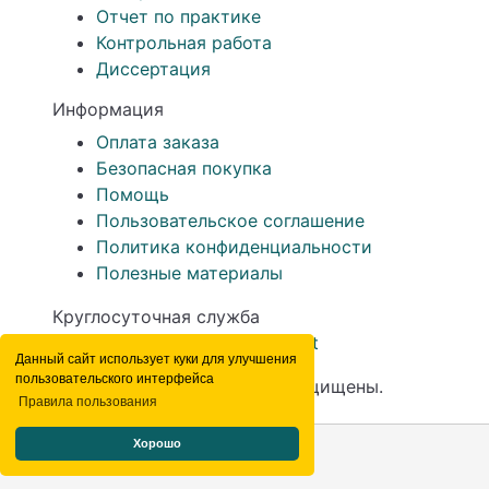
Отчет по практике
Контрольная работа
Диссертация
Информация
Оплата заказа
Безопасная покупка
Помощь
Пользовательское соглашение
Политика конфиденциальности
Полезные материалы
Круглосуточная служба
поддержки
support@lework.net
Данный сайт использует куки для улучшения
пользовательского интерфейса
© 2026 LeWork. Все права защищены.
Правила пользования
Принимаем к оплате:
Хорошо
Магазин работ
Кабинет