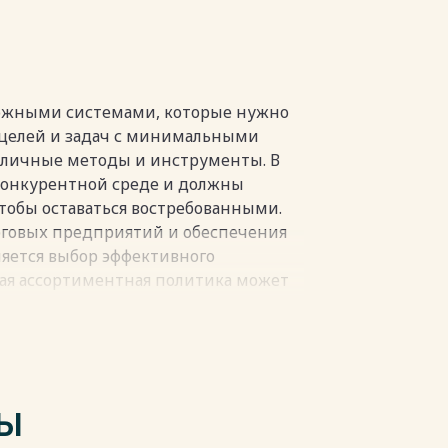
ературы 25
пки
ожными системами, которые нужно
 целей и задач с минимальными
зличные методы и инструменты. В
конкурентной среде и должны
тобы оставаться востребованными.
говых предприятий и обеспечения
ляется выбор эффективного
ая ассортиментная политика может
дах, снижению дохода и
дукции является ключевым фактором
дприятия. Для достижения более
имо создать эффективный механизм
т увеличить прибыль за счет высоких
ТЫ
ма актуальна, так как