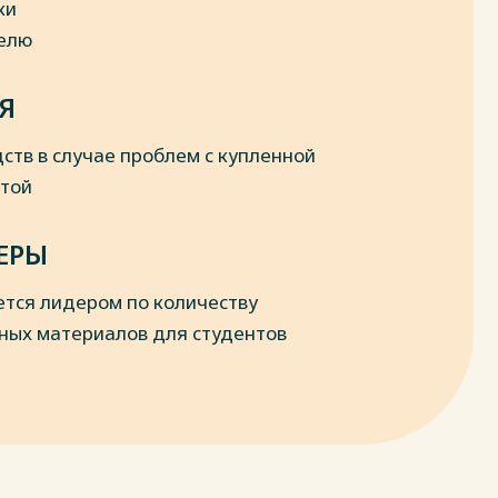
ки
делю
Я
ств в случае проблем с купленной
отой
ЕРЫ
ется лидером по количеству
ных материалов для студентов