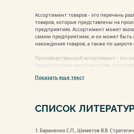
своевременный анализ ассортимента, к
продукции оказывает влияние на урове
предприятия в целом и поддерживает п
Ассортимент товаров - это перечень раз
Весь текст будет доступен
после поку
товаров, которые представлены на про
предприятиях. Ассортимент может вкл
самим предприятием, и он может быть 
нахождения товаров, а также по широте 
Производственный ассортимент - это н
предприятием-изготовителем, в соотве
возможностями. При этом, предприяти
Показать еще текст
совершенствовать свои технологии прои
продукции и расширять свой ассортимен
Ассортимент товаров может быть прост
СПИСОК ЛИТЕРАТУ
смешанным. Простой ассортимент пред
групп товаров, удовлетворяющим огран
Сложный ассортимент содержит значите
видов и наименований товаров, которы
1. Бараненко С.П., Шеметов В.В. Стратег