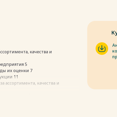
К
А
к
ассортимента, качества и
п
редприятия 5
оды их оценки 7
укции 11
за ассортимента, качества и
онкурентоспособности продукции ЗАО
курентоспособности продукции 19