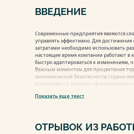
Список использованных источников лит
ВВЕДЕНИЕ
Приложение 1
Приложение 2
Приложение 3
Весь текст будет доступен
после поку
Современные предприятия являются сл
управлять эффективно. Для достижения
затратами необходимо использовать ра
настоящее время компании работают в 
быстро адаптироваться к изменениям, ч
Важным моментом для процветания тор
экономической безопасности страны яв
ассортимента. Неверно сформулированн
привести к избыточному товару на скла
Показать еще текст
рентабельности бизнеса. Качество про
повышения конкурентоспособности пре
высоких показателей качества необход
контроля. Качественный товар позволяе
ОТРЫВОК ИЗ РАБО
цен и объема продаж. Представленная те