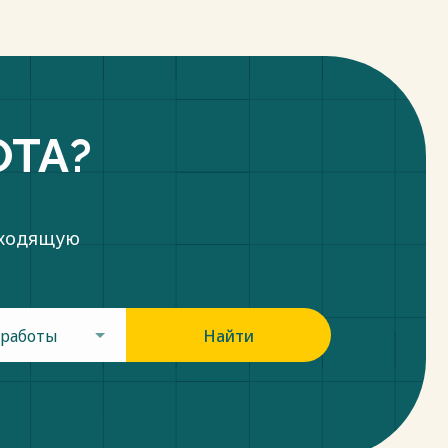
ОТА?
дходящую
 работы
Найти