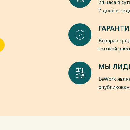
24 часа в сут
хнического университета. - 2011. - №
7 дней в не
пки
ГАРАНТИ
Возврат сред
готовой раб
МЫ ЛИД
LeWork явля
опубликован