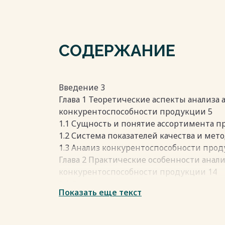
СОДЕРЖАНИЕ
Введение 3
Глава 1 Теоретические аспекты анализа 
конкурентоспособности продукции 5
1.1 Сущность и понятие ассортимента п
1.2 Система показателей качества и мет
1.3 Анализ конкурентоспособности прод
Глава 2 Практические особенности анали
конкурентоспособности продукции 14
2.1 Оценка ассортимента, качества и к
Показать еще текст
«Проконсим» 14
2.2 Резервы повышения качества и кон
Заключение 23