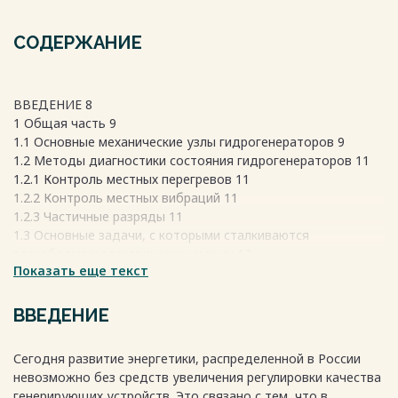
СОДЕРЖАНИЕ
ВВЕДЕНИЕ 8
1 Общая часть 9
1.1 Основные механические узлы гидрогенераторов 9
1.2 Методы диагностики состояния гидрогенераторов 11
1.2.1 Контроль местных перегревов 11
1.2.2 Контроль местных вибраций 11
1.2.3 Частичные разряды 11
1.3 Основные задачи, с которыми сталкиваются
разработчики электрических машин 12
Показать еще текст
1.4 Влияние резонанса проектируемого гидрогенератора на
планетарный колесный редуктор 13
1.5 Платформа для моделирования электрических машин
ВВЕДЕНИЕ
Ansys 17
2 Моделирование синхронного гидрогенератора в Ansys 18
Сегодня развитие энергетики, распределенной в России
2.1 2D модель гидрогенератора с круглой формой
невозможно без средств увеличения регулировки качества
демпферной обмотки 18
генерирующих устройств. Это связано с тем, что в