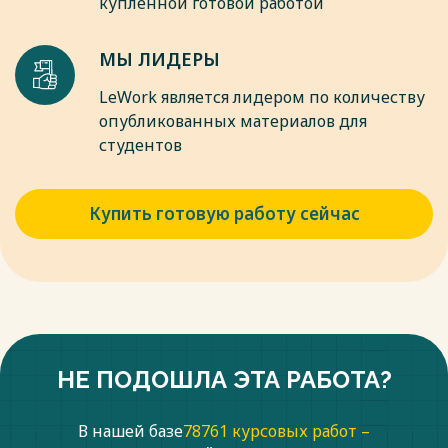
купленной готовой работой
мотора-редуктора с бесколлекторным вентильным
двигателем обратной конструкции. / Иванов М.Е., Фадеев
А.А., Ереско Т.Т. // Решетневские чтения. 2018. Т. 1. С. 488-
МЫ ЛИДЕРЫ
489.
LeWork является лидером по количеству
Весь текст будет доступен
после покупки
опубликованных материалов для
студентов
Купить готовую работу сейчас
НЕ ПОДОШЛА ЭТА РАБОТА?
В нашей базе
78761 курсовых работ –