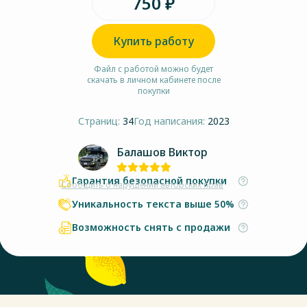
750 ₽
Купить работу
Файл с работой можно будет
скачать в личном кабинете после
покупки
Страниц:
34
Год написания:
2023
Балашов Виктор
Гарантия безопасной покупки
Сообщить о нарушении авторских прав
Уникальность текста выше 50%
Возможность снять с продажи