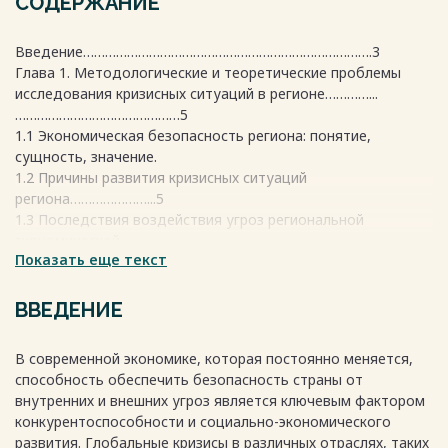
СОДЕРЖАНИЕ
Введение…………………………………………………………………….3
Глава 1. Методологические и теоретические проблемы
исследования кризисных ситуаций в регионе…………...
………………………………………5
1.1 Экономическая безопасность региона: понятие,
сущность, значение.
1.2 Причины развития кризисных ситуаций
региона…………………...5
1.3 Последствия воздействия угроз региональной
экономической
Показать еще текст
безопасности……………………………………………………………………..10
Глава 2. Мониторинг, выявление и оценка кризисных
ситуаций Ульяновской области………………..
ВВЕДЕНИЕ
…………………………………………..12
2.1 Анализ социально-экономического положения
В современной экономике, которая постоянно меняется,
Ульяновской области как элемента экономической
способность обеспечить безопасность страны от
безопасности.………………………….12
внутренних и внешних угроз является ключевым фактором
2.2 Оценка уровня экономической безопасности
конкурентоспособности и социально-экономического
Ульяновской
развития. Глобальные кризисы в различных отраслях, таких