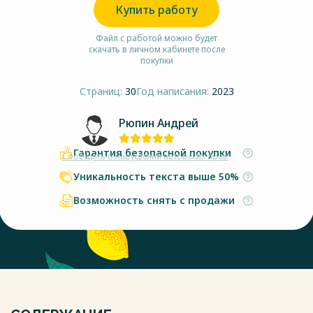
Купить работу
Файл с работой можно будет
скачать в личном кабинете после
покупки
Страниц:
30
Год написания:
2023
Рюпин Андрей
Гарантия безопасной покупки
Сообщить о нарушении авторских прав
Уникальность текста выше 50%
Возможность снять с продажи