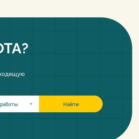
ОТА?
дходящую
 работы
Найти