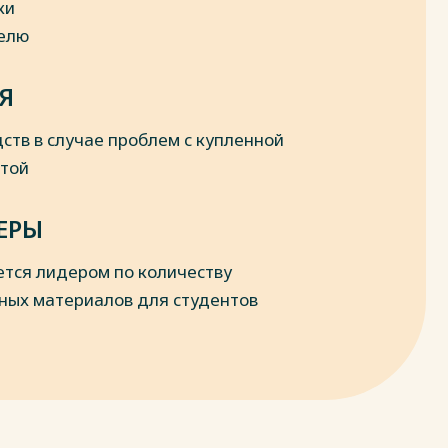
ки
делю
Я
ств в случае проблем с купленной
отой
ЕРЫ
ется лидером по количеству
ных материалов для студентов