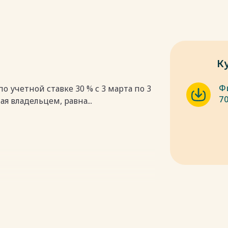
К
Ф
о учетной ставке 30 % с 3 марта по 3
70
я владельцем, равна...
обходимо погасить в течение двух лет
а второй год составит ...