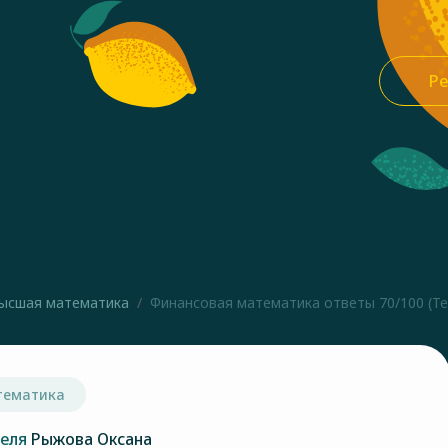
Ре
ысшая математика
Финансовая математика ответы 70/100 (Тес
тематика
теля
Рыжова Оксана