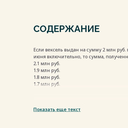
СОДЕРЖАНИЕ
Если вексель выдан на сумму 2 млн руб. п
июня включительно, то сумма, полученна
2.1 млн руб.
1.9 млн руб.
1.8 млн руб.
1.7 млн руб.
Если ссуду в размере 1 100 тыс. руб. не
Показать еще текст
равными частями, то выплата процентов з
5 тыс. руб.
10 тыс. руб.