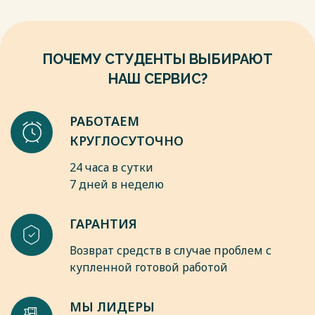
государственного областного университета.- Серия»
История и политические науки».-2012.-№2 (0,5 п.л.)
9. Социология политики Освальда Шпенглера: В. В.
Афанасьев — Москва, КДУ, 2009 г.- 138 с.
ПОЧЕМУ СТУДЕНТЫ ВЫБИРАЮТ
Весь текст будет доступен
после покупки
НАШ СЕРВИС?
РАБОТАЕМ
КРУГЛОСУТОЧНО
24 часа в сутки
7 дней в неделю
ГАРАНТИЯ
Возврат средств в случае проблем с
купленной готовой работой
МЫ ЛИДЕРЫ