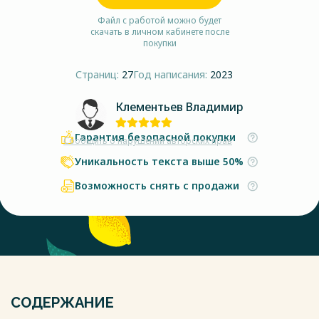
Файл с работой можно будет
скачать в личном кабинете после
покупки
Страниц:
27
Год написания:
2023
Клементьев Владимир
Гарантия безопасной покупки
Сообщить о нарушении авторских прав
Уникальность текста выше 50%
Возможность снять с продажи
СОДЕРЖАНИЕ