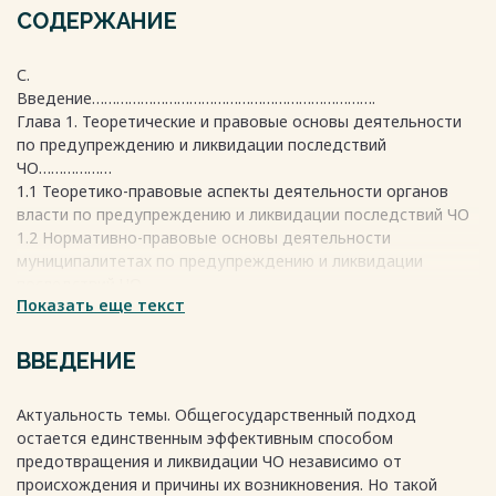
СОДЕРЖАНИЕ
С.
Введение…………………………………………………………….
Глава 1. Теоретические и правовые основы деятельности
по предупреждению и ликвидации последствий
ЧО………………
1.1 Теоретико-правовые аспекты деятельности органов
власти по предупреждению и ликвидации последствий ЧО
1.2 Нормативно-правовые основы деятельности
муниципалитетах по предупреждению и ликвидации
последствий ЧО
Показать еще текст
Глава 2. г. Хабаровска по предупреждению и ликвидации
последствий ГО и ЧС…………………………………………………..
2.1 Основные положения, цель, задачи и функции
ВВЕДЕНИЕ
управления по делам ГО и ЧС администрации г. Хабаровска
2.2 Анализ деятельности управления по делам ГО и ЧО и
Актуальность темы. Общегосударственный подход
администрации г. Хабаровска
остается единственным эффективным способом
Глава 3. Проект совершенствования деятельности
предотвращения и ликвидации ЧО независимо от
администрации города Хабаровска по предупреждению и
происхождения и причины их возникновения. Но такой
ликвидации последствий ГО и ЧС