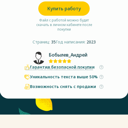
Купить работу
Файл с работой можно будет
скачать в личном кабинете после
покупки
Страниц:
35
Год написания:
2023
Бобылев_Андрей
Гарантия безопасной покупки
Сообщить о нарушении авторских прав
Уникальность текста выше 50%
Возможность снять с продажи