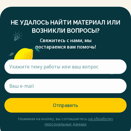
муниципалитета является главным субъектом местного
самоуправления, то именно оно может реализовать
функции и полномочия через избрание их руководителей.
НЕ УДАЛОСЬ НАЙТИ МАТЕРИАЛ ИЛИ
Ведь именно население конкретной лучше знает свои
проблемные вопросы, которые нужно решить. Кроме того,
ВОЗНИКЛИ ВОПРОСЫ?
население наделено правом избирать представительные
Свяжитесь с нами, мы
органы местного самоуправления, реализовать право на
постараемся вам помочь!
местные инициативы и контролировать деятельность
уполномоченных лиц местного самоуправления.
Так, по критерию формы деятельности, функции органов
местного самоуправления разделяют на: учредительную;
нормотворческую; контрольную. По сфере деятельности
можем выделить следующие функции органов местного
самоуправления в части обеспечения безопасности
жизнедеятельности: плановая; финансовая;
управленческая; обеспечение развития; учетная;
внешнеэкономическая; информационная; разрешительно-
Отправить
регистрационная; социальной защиты населения. Не менее
важной является нормотворческая функция, ведь с
Нажимая на кнопку, вы соглашаетесь
на обработку
помощью нее, органы местного самоуправления могут
персональных данных
разрабатывать и утверждать внутренние положения о