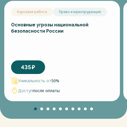
профессионализма, другие субъективные и объективные
факторы не способствуют должному уровню безопасности
Курсовая работа
Право и юриспруденция
жизнедеятельности на местном уровне. Учитывая это, и в
контексте объявленных в РФ политической и
административно-территориальной реформ, приобретают
Основные угрозы национальной
весомость научные исследования в части
безопасности России
совершенствования функций органов местного
самоуправления в организации безопасности
жизнедеятельности, особенно с позиции понимания
потребности в этом явлении как форме сосуществования
населения, как современного средства децентрализации
государственного управления, как функции в
435
₽
формировании демократического строя в стране.
Органы местного самоуправления осуществляют свою
Уникальность от
50%
деятельность в различных формах и направлениях,
реализуя свои функции и полномочия в соответствии с
Доступ
после оплаты
действующим законодательством. Обеспечение
безопасности жизнедеятельности на местном уровне
является одной из важных задач государства, которое
должны обеспечивать органы местного самоуправления,
объективно выполняя свою роль в обществе .
Целесообразно отметить, что поскольку население