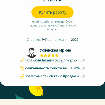
Купить работу
Файл с работой можно будет
скачать в личном кабинете после
покупки
Страниц:
94
Год написания:
2026
Успенская Ирина
Гарантия безопасной покупки
Сообщить о нарушении авторских прав
Уникальность текста выше 50%
Возможность снять с продажи