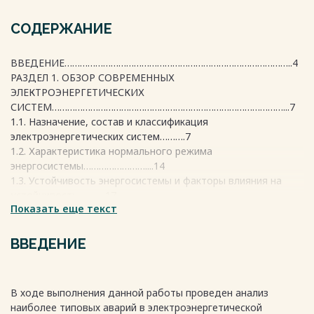
СОДЕРЖАНИЕ
ВВЕДЕНИЕ……………………………………………………………………………..4
РАЗДЕЛ 1. ОБЗОР СОВРЕМЕННЫХ
ЭЛЕКТРОЭНЕРГЕТИЧЕСКИХ
СИСТЕМ………………………………………………………………………………...7
1.1. Назначение, состав и классификация
электроэнергетических систем……….7
1.2. Характеристика нормального режима
энергосистемы……………………....14
1.3. Устойчивость энергосистемы и факторы влияния на
устойчивость………..17
Показать еще текст
1.4. Динамика устойчивости при развитии аварии
энергосистемы…………….21
ВЫВОДЫ ПО РАЗДЕЛУ
ВВЕДЕНИЕ
1……………………………………………………………25
РАЗДЕЛ 2. ФАКТОРЫ ВОЗНИКНОВЕНИЯ И КРИТЕРИИ
В ходе выполнения данной работы проведен анализ
РАЗВИТИЯ КРУПНЫХ АВАРИЙ
наиболее типовых аварий в электроэнергетической
ЭЭС……………………………………………………..……27