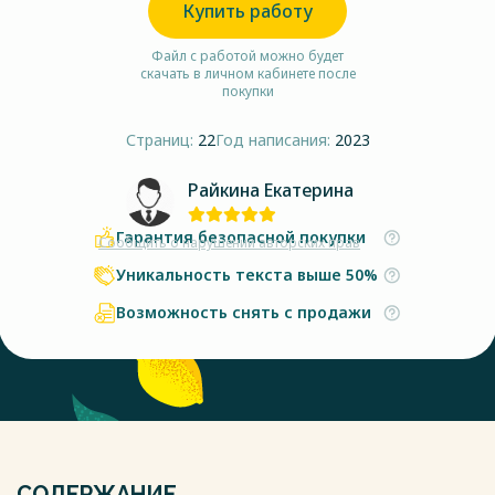
Купить работу
Файл с работой можно будет
скачать в личном кабинете после
покупки
Страниц:
22
Год написания:
2023
Райкина Екатерина
Гарантия безопасной покупки
Сообщить о нарушении авторских прав
Уникальность текста выше 50%
Возможность снять с продажи
СОДЕРЖАНИЕ