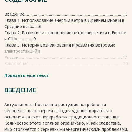
Введение..................................................................................................................3
Глава 1. Использование энергии ветра в Древнем мире и в
Средние века........6
Глава 2. Развитие и становление ветроэнергетики в Европе
и США .................9
Глава 3. История возникновения и развития ветровых
электростанций в
России.....................................................................................................................17
Заключение...........................................................................................................20
Список литературы
Показать еще текст
............................................................................................22
Весь текст будет доступен
после покупки
ВВЕДЕНИЕ
Актуальность. Постоянно растущие потребности
человечества в энергии сегодня удовлетворяются в
основном за счёт переработки традиционного топлива.
Количество этого топлива ограничено, и, как следствие,
мир столкнётся с серьёзными энергетическими проблемами.