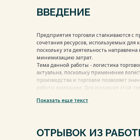
Заключение 23
ВВЕДЕНИЕ
Список использованной литературы 24
Предприятия торговли сталкиваются с 
Весь текст будет доступен
после поку
сочетания ресурсов, используемых для 
поскольку эта деятельность направлен
минимизацию затрат.
Тема данной работы - логистика торгово
актуальна, поскольку применение логис
производства и торговли позволяет зна
работы компании. Для изучения этой т
сегмент торговли.
Показать еще текст
Логистика является важным инструмент
повышения экономической эффективнос
управлением материальными и техноло
Объектом исследования является компа
ОТРЫВОК ИЗ РАБО
Задачи работы: