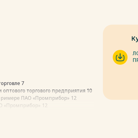
К
Л
П
торговле 7
и оптового торгового предприятия 10
 примере ПАО «Промприбор» 12
АО «Промприбор» 12
управления 13
тимизации товарного обеспечения на