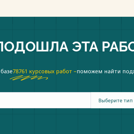
ПОДОШЛА ЭТА РАБ
 базе
78761 курсовых работ –
поможем найти по
Выберите тип