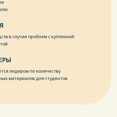
ки
делю
Я
ств в случае проблем с купленной
отой
ЕРЫ
ется лидером по количеству
ных материалов для студентов