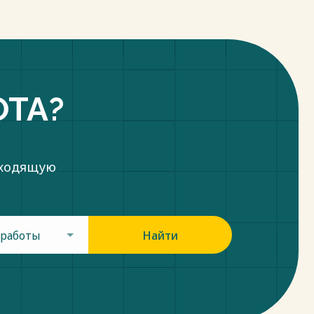
ОТА?
дходящую
 работы
Найти