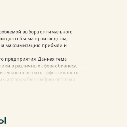
проблемой выбора оптимального
пки
каждого объема производства,
а на максимизацию прибыли и
го предприятия. Данная тема
тики в различных сферах бизнеса,
чительно повысить эффективность
емы автором был выбран оптовый
ом для снижения затрат и
ти компаний и занимается
гическими потоками.
ния-поставщик "Промприбор".
ТЫ