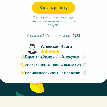
Купить работу
Файл с работой можно будет
скачать в личном кабинете после
покупки
Страниц:
54
Год написания:
2023
Успенская Ирина
Гарантия безопасной покупки
Сообщить о нарушении авторских прав
Уникальность текста выше 50%
Возможность снять с продажи