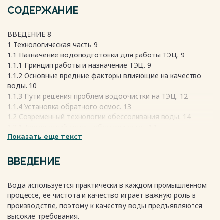
СОДЕРЖАНИЕ
ВВЕДЕНИЕ 8
1 Технологическая часть 9
1.1 Назначение водоподготовки для работы ТЭЦ. 9
1.1.1 Принцип работы и назначение ТЭЦ. 9
1.1.2 Основные вредные факторы влияющие на качество
воды. 10
1.1.3 Пути решения проблем водоочистки на ТЭЦ. 12
1.1.4 Установка обратного осмос. 13
1.2 Современный технологии обессоливания воды. 14
1.2.1 Термический метод обессоливания. 14
Показать еще текст
1.2.2 Термический метод обессоливания. 18
1.2.3 Двухступенчатые испарительные установки. 21
1.2.4 Многоступенчатые испарительные установки. 22
ВВЕДЕНИЕ
1.2.5 Испарители мгновенного вскипания. 24
1.2.6 Паропреобразовательные установки. 25
Вода используется практически в каждом промышленном
1.2.7 Водный режим испарительных установок. 27
процессе, ее чистота и качество играет важную роль в
1.2.8 Контроль за работой испарительных установок. 28
производстве, поэтому к качеству воды предъявляются
1.2.9 Ионообеменное обессоливание. 30
высокие требования.
1.3 Ионообменные материалы и их характеристики. 32