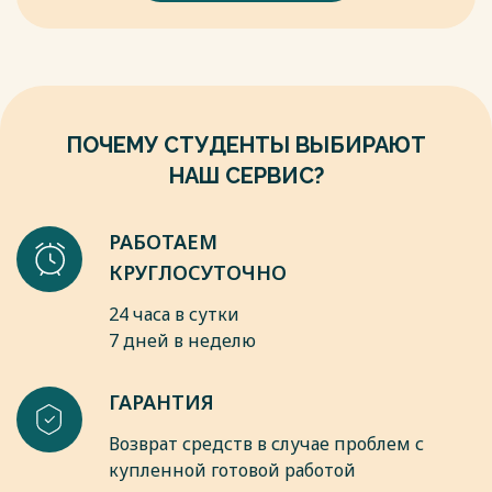
Стандартинформ, 2007. – 12 с.
7. Интернет-Проект avtomash.ru: [Электронный ресурс]. URL:
http://www.avtomash.ru/pred/chtz/det250.htm (Дата
обращения: 05.10.2021).
Весь текст будет доступен
после покупки
ПОЧЕМУ СТУДЕНТЫ ВЫБИРАЮТ
НАШ СЕРВИС?
РАБОТАЕМ
КРУГЛОСУТОЧНО
24 часа в сутки
7 дней в неделю
ГАРАНТИЯ
Возврат средств в случае проблем с
купленной готовой работой