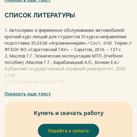
значительными скидками на запасные части и стоимость
работы. Расчеты производятся равными платежами для
более четкого планирования расходов клиента.
СПИСОК ЛИТЕРАТУРЫ
Весь текст будет доступен
после покупки
1. Автосервис и фирменное обслуживание автомобилей:
краткий курс лекций для студентов IV курса направления
подготовки 35.03.06 «Агроинженерия» / Сост.: И.Ю. Тюрин //
ФГБОУ ВО «Саратовский ГАУ». – Саратов, 2016. – 137 с.
2. Маслов Г.Г. Техническая эксплуатация МТП. (Учебное
пособие) /Маслов Г.Г., Карабаницкий А.П., Кочкин Е.А./
Кубанский государственный аграрный университет, 2008. –
с.142
3. [Электронный ресурс]. URL:
https://kotelservice.ru/obshchiye-printsipy-organizatsii-
Показать еще текст
remonta/
4. [Электронный ресурс]. URL: http://stroy-
technics.ru/article/osnovnye-printsipy-organizatsii-to-i-remonta
Купить и скачать работу
5. ГОСТ 25646-95 Эксплуатация строительных машин.
Общие требования.
6. ГОСТ 18322-78. Система технического обслуживания и
Перейти к оплате
ремонта техники. Термины и определения. – М.: