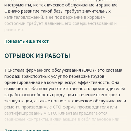
Весь текст будет доступен
после покупки
инструменты, их техническое обслуживание и хранение.
Однако развитие такой базы требует значительных
капиталовложений, а ее поддержание в хорошем
состоянии требует дальнейшего совершенствования и
развития.
Показать еще текст
Для новых предприятий или расширения и реконструкции
действующих, необходимо учитывать современные
требования и условия экономического развития.
ОТРЫВОК ИЗ РАБОТЫ
Унификация проектных решений, использование типовых
проектов и автоматизация проектирования помогут
1.Система фирменного обслуживания (СФО) - это система
повысить качество работы, сократить трудоемкость и
продаж транспортных услуг по перевозке грузов,
сроки проектирования, а также улучшить
ориентированная на коммерческую эффективность. Она
производительность труда разработчиков.
включает в себя полную ответственность производителей
Весь текст будет доступен
после покупки
за работоспособность продукции в течение всего срока
эксплуатации, а также полное техническое обслуживание и
ремонт, производимые СТО фирмы производителя или
сертифицированным СТО. Клиентам предлагаются
сервисные контракты, включающие в себя плановое или
полное техническое обслуживание и ремонт, со
Показать еще текст