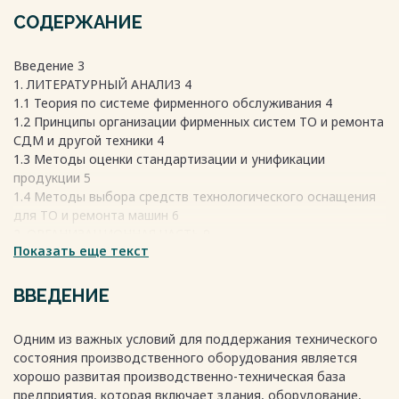
СОДЕРЖАНИЕ
Введение 3
1. ЛИТЕРАТУРНЫЙ АНАЛИЗ 4
1.1 Теория по системе фирменного обслуживания 4
1.2 Принципы организации фирменных систем ТО и ремонта
СДМ и другой техники 4
1.3 Методы оценки стандартизации и унификации
продукции 5
1.4 Методы выбора средств технологического оснащения
для ТО и ремонта машин 6
2. ОРГАНИЗАЦИОННАЯ ЧАСТЬ 9
Показать еще текст
2.1 Характеристика предприятия «Челябинский тракторный
завод» 9
2.2 Анализ продукции ЧТЗ 11
ВВЕДЕНИЕ
2.3 Характеристики дизеля Д180.111-1 14
2.4 Гидравлическая система 14
Одним из важных условий для поддержания технического
2.5 Ходовая система 15
состояния производственного оборудования является
2.6 Трансмиссия 19
хорошо развитая производственно-техническая база
Список использованных источников 25
предприятия, которая включает здания, оборудование,