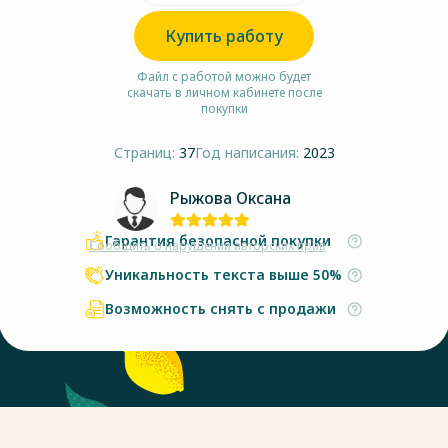
Купить работу
Файл с работой можно будет
скачать в личном кабинете после
покупки
Страниц:
37
Год написания:
2023
Рыжова Оксана
Гарантия безопасной покупки
Сообщить о нарушении авторских прав
Уникальность текста выше 50%
Возможность снять с продажи