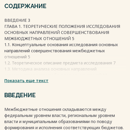
СОДЕРЖАНИЕ
ВВЕДЕНИЕ 3
ГЛАВА 1. ТЕОРЕТИЧЕСКИЕ ПОЛОЖЕНИЯ ИССЛЕДОВАНИЯ
ОСНОВНЫХ НАПРАВЛЕНИЙ СОВЕРШЕНСТВОВАНИЯ
МЕЖБЮДЖЕТНЫХ ОТНОШЕНИЙ 5
1.1. Концептуальные основания исследования основных
направлений совершенствования межбюджетных
отношений 5
1.2. Теоретическое описание предмета исследования 7
1.3. Методика анализа основных направлений
совершенствования межбюджетных отношений 11
Показать еще текст
ГЛАВА 2. ОСНОВНЫЕ ПРОБЛЕМЫ СОЦИАЛЬНО-
ЭКОНОМИЧЕСКОГО РАЗВИТИЯ ТАМБОВСКОЙ ОБЛАСТИ 23
2.1. Краткая географическая и социально-экономическая
ВВЕДЕНИЕ
характеристика Тамбовской области 23
2.2. Анализ основных социально-экономических
Межбюджетные отношения складываются между
показателей развития региона за период 2019-2021 гг. 24
федеральным уровнем власти, региональным уровнем
2.3. Анализ отраслевой структуры валового регионального
власти и муниципальными образованиями по поводу
продукта Тамбовской области за 2019-2021 гг. 28
формирования и исполнения соответствующих бюджетов.
2.4. Приоритеты социально-экономической политики