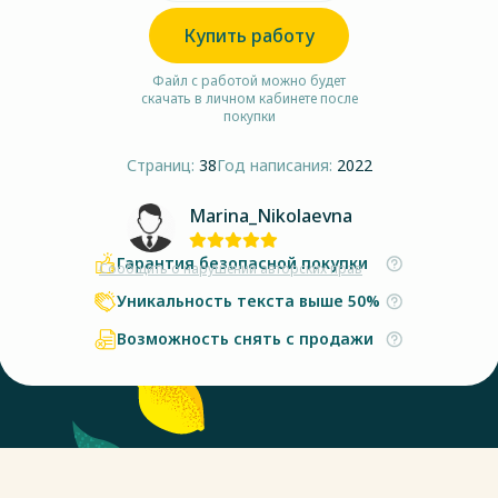
Купить работу
Файл с работой можно будет
скачать в личном кабинете после
покупки
Страниц:
38
Год написания:
2022
Marina_Nikolaevna
Гарантия безопасной покупки
Сообщить о нарушении авторских прав
Уникальность текста выше 50%
Возможность снять с продажи