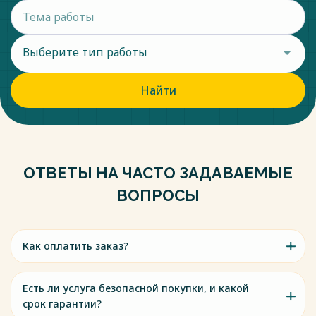
вызовы / отв. ред. Т. Я. Хабриева. - М., 2021. – С. 13-18.
15. Кобец, П.Н. Противодействие коррупции в странах
организации американских государств / П.Н. Кобец, Д.А.
Бражников // Вестник Академии Следственного комитета
Выберите тип работы
Российской Федерации. - 2021. - № 3 (25). - С. 54-57.
Найти
Весь текст будет доступен
после покупки
ОТВЕТЫ НА ЧАСТО ЗАДАВАЕМЫЕ
ВОПРОСЫ
Как оплатить заказ?
Есть ли услуга безопасной покупки, и какой
срок гарантии?