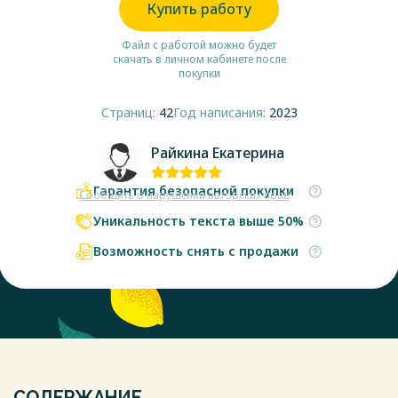
Купить работу
Файл с работой можно будет
скачать в личном кабинете после
покупки
Страниц:
42
Год написания:
2023
Райкина Екатерина
Гарантия безопасной покупки
Сообщить о нарушении авторских прав
Уникальность текста выше 50%
Возможность снять с продажи
СОДЕРЖАНИЕ