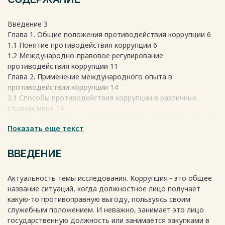
Введение 3
Глава 1. Общие положения противодействия коррупции 6
1.1 Понятие противодействия коррупции 6
1.2 Международно-правовое регулирование
противодействия коррупции 11
Глава 2. Применение международного опыта в
противодействии коррупции 14
2.1 Способы противодействия коррупции в различных
странах мира 14
2.2 Методы борьбы с коррупцией в Российской Федерации
Показать еще текст
21
2.3 Особенности имплементации в отдельные отрасли
международно-правовых стандартов противодействия
ВВЕДЕНИЕ
коррупции в РФ 24
Заключение 36
Актуальность темы исследования. Коррупция - это общее
Библиографический список 39
название ситуаций, когда должностное лицо получает
какую-то противоправную выгоду, пользуясь своим
служебным положением. И неважно, занимает это лицо
государственную должность или занимается закупками в
Весь текст будет доступен
после покупки