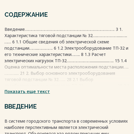
СОДЕРЖАНИЕ
Введение………………………………………………………………………. 3 1.
Характеристика тяговой подстанции № 32…..……………….....…..
…… 6 1.1 Общие сведения об электрической схеме
подстанции……...…………. 6 1.2 Электрооборудование ТП-32 и
его технические характеристики…….. 8 1.3 Расчет
электрических нагрузок ТП-32…………….……....................….. 15 1.4
Оценка оптимальности места расположения подстанции…..
………..... 21 2. Выбор основного электрооборудования
тяговой подстанции № 32….... 28 2.1 Выбор
преобразовательных агрегатов ТП-32………..…...………...... 28 2.2
Показать еще текст
Выбор контактных проводов и кабелей для тяговой
сети…….......…… 33 2.3 Расчет токов короткого
замыкания…………………………….….......… 41 3. Анализ работы
ВВЕДЕНИЕ
электрооборудования тяговой подстанции № 32………. 52
3.1 Выбор коммутационной аппаратуры………….
В системе городского транспорта в современных условиях
……………………....… 52 3.2 Расчет заземляющего
наиболее перспективным является электрический
устройства………..….………………………...…. 56 3.3 Молниезащита
транспорт. Объясняется это рядом присущих ему