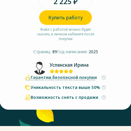
2 225 ₽
Купить работу
Файл с работой можно будет
скачать в личном кабинете после
покупки
Страниц:
89
Год написания:
2025
Успенская Ирина
Гарантия безопасной покупки
Сообщить о нарушении авторских прав
Уникальность текста выше 50%
Возможность снять с продажи