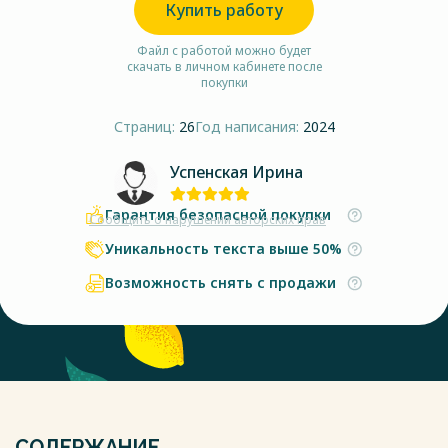
Купить работу
Файл с работой можно будет
скачать в личном кабинете после
покупки
Страниц:
26
Год написания:
2024
Успенская Ирина
Гарантия безопасной покупки
Сообщить о нарушении авторских прав
Уникальность текста выше 50%
Возможность снять с продажи
СОДЕРЖАНИЕ