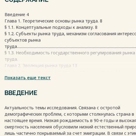
Введение 4
Глава 1. Теоретические основы рынка труда. 8
§ 1.1. Концептуальные подходы к анализу. 8
§ 1.2. Субъекты рынка труда, механизм согласования интерес
субъектов рынка
труда................................................................................................................................
§ 1.3. Необходимость государственного регулирования рынка
труда.
Глава 2. Эволюция рынка труда 13
§ 2.1. Новые тенденции регулирования рынка труда. 14
Показать еще текст
§ 2.2. Проблемы функционирования и регулирования российск
рынка труда 17
Заключение 25
ВВЕДЕНИЕ
Весь текст будет доступен
после покупки
Актуальность темы исследования. Связана с остротой
демографических проблем, с которыми столкнулась страна в
настоящее время. Низкая рождаемость в 90-е годы и высока
смертность населения обусловили низкий естественный прир
лишь частично покрываемый за счет эмиграции. В связи с эти