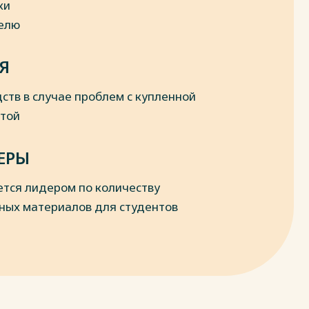
ки
делю
Я
ств в случае проблем с купленной
отой
ЕРЫ
ется лидером по количеству
ных материалов для студентов