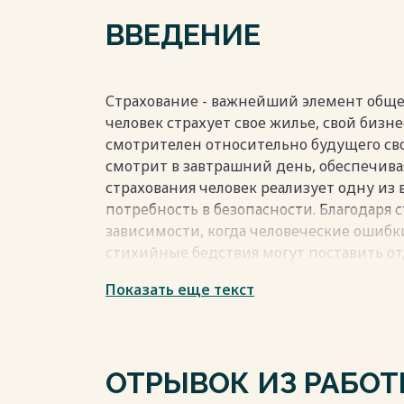
ВВЕДЕНИЕ
Страхование - важнейший элемент общей
человек страхует свое жилье, свой бизне
смотрителен относительно будущего свое
смотрит в завтрашний день, обеспечивая
страхования человек реализует одну из
потребность в безопасности. Благодаря 
зависимости, когда человеческие ошибк
стихийные бедствия могут поставить от
грань катастрофы.
Показать еще текст
Как известно, одной из важнейших сост
является трудовая деятельность. Путем 
стре-мится к получению разнообразного 
удовлетворить самый широкий спектр е
ОТРЫВОК ИЗ РАБО
определяют человеческую жизнедеятель