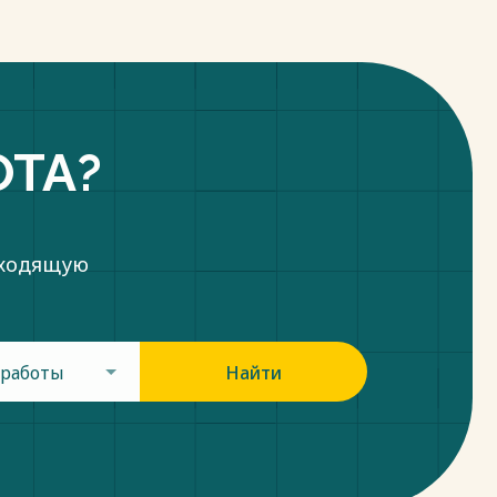
ОТА?
дходящую
 работы
Найти