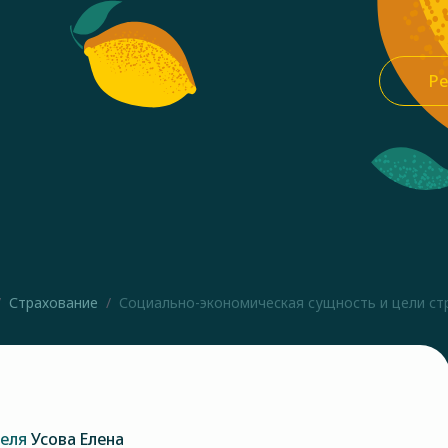
Ре
Страхование
Социально-экономическая сущность и цели стр
теля
Усова Елена