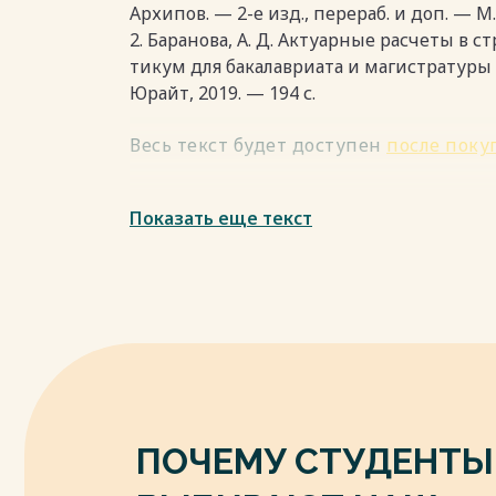
страховщики собрали 795 188 млн. долла
Архипов. — 2-е изд., перераб. и доп. — М.
приходилось на страхование жизни, что
2. Баранова, А. Д. Актуарные расчеты в 
гигантские средства в экономику страны
тикум для бакалавриата и магистратуры / 
Аккумулированные страховыми организ
Юрайт, 2019. — 194 с.
зуются для долгосрочных производств
посредством рынка ценных бумаг (влож
Весь текст будет доступен
после поку
государственные ценные бу-маги), а та
хозяйствования, недвижимость и т.д. В 
Показать еще текст
страховых компаний приходится 55% а
Весь текст будет доступен
после поку
ПОЧЕМУ СТУДЕНТЫ