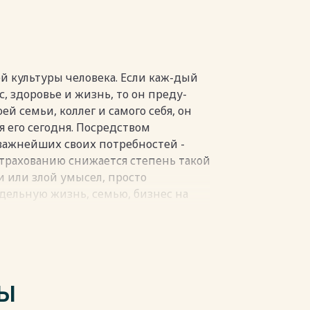
 культуры человека. Если каж-дый
с, здоровье и жизнь, то он преду-
й семьи, коллег и самого себя, он
 его сегодня. Посредством
 важнейших своих потребностей -
страхованию снижается степень такой
и или злой умысел, просто
дельную жизнь, семью, бизнес на
авляющих человеческого бытия
производства или обмена человек
количества благ, способных
го потребностей. Много факторов
ТЫ
ность: природные, географические,