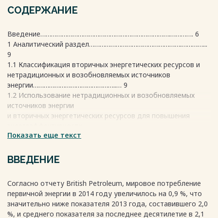
СОДЕРЖАНИЕ
Введение……………………………………………………………….…………. 6
1 Аналитический раздел…………………………………………….…………...
9
1.1 Классификация вторичных энергетических ресурсов и
нетрадиционных и возобновляемых источников
энергии………………………………………..… 9
1.2 Использование нетрадиционных и возобновляемых
источников энергии
и вторичных энергетических ресурсов для повышения
энергоэффективности…………………………………………………...………
Показать еще текст
13
1.3 Источники и виды вторичных энергетических ресурсов в
системе
ВВЕДЕНИЕ
газоснабжения…………………………………………………………………... 15
1.4 Источники вторичных энергетических ресурсов
Согласно отчету British Petroleum, мировое потребление
избыточного давления
первичной энергии в 2014 году увеличилось на 0,9 %, что
в системе газоснабжения……………………………………………………….
значительно ниже показателя 2013 года, составившего 2,0
18
%, и среднего показателя за последнее десятилетие в 2,1
2 Проектно-конструктивный раздел…………………………….