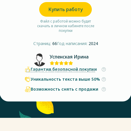
Купить работу
Файл с работой можно будет
скачать в личном кабинете после
покупки
Страниц:
66
Год написания:
2024
Успенская Ирина
Гарантия безопасной покупки
Сообщить о нарушении авторских прав
Уникальность текста выше 50%
Возможность снять с продажи