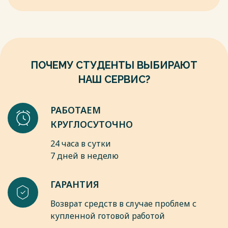
установок охлаждения газа. / И.И Аршакян, А.А. Тримбач //
Газовая промышленность. – 2006. – №12 – С. 52 – 55.
6. Байков, И.Р. Моделирование технологических процессов
трубопроводного транспорта нефти и газа / И.Р. Байков,
Т.Г. Жданова, Э.А. Гареев. – Уфа: УНИ, 1994. – 128 с.
Весь текст будет доступен
после покупки
ПОЧЕМУ СТУДЕНТЫ ВЫБИРАЮТ
НАШ СЕРВИС?
РАБОТАЕМ
КРУГЛОСУТОЧНО
24 часа в сутки
7 дней в неделю
ГАРАНТИЯ
Возврат средств в случае проблем с
купленной готовой работой