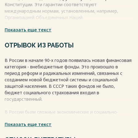
Конституции. Эти гарантии соответствуют
международным нормам, установленным, например,
Организацией Объединенных Наций.
Фонды, созданные государством наряду с бюджетом,
Показать еще текст
являются необычайно важными в использовании ресурсов
для защиты экономических и социальных интересов
населения.
ОТРЫВОК ИЗ РАБОТЫ
Весь текст будет доступен
после покупки
В России в начале 90-х годов появилась новая финансовая
категория - внебюджетные фонды. Это произошло в
период реформ и радикальных изменений, связанных с
созданием новой бюджетной системы и социальной
защитой населения. В СССР таких фондов не было,
бюджет социального страхования входил в
государственный.
В России были сложные экономические и социально-
политические условия: разрыв экономических связей,
Показать еще текст
сокращение производства, кризис бюджета, проблемы
семейного благополучия населения.
Весь текст будет доступен
после покупки