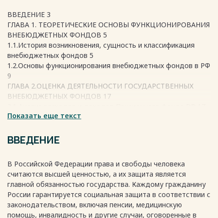
ВВЕДЕНИЕ 3
ГЛАВА 1. ТЕОРЕТИЧЕСКИЕ ОСНОВЫ ФУНКЦИОНИРОВАНИЯ
ВНЕБЮДЖЕТНЫХ ФОНДОВ 5
1.1.История возникновения, сущность и классификация
внебюджетных фондов 5
1.2.Основы функционирования внебюджетных фондов в РФ
9
ГЛАВА 2.ОЦЕНКА ДЕЯТЕЛЬНОСТИ ГОСУДАРСТВЕННЫХ
ВНЕБЮДЖЕТНЫХ ФОНДОВ 17
2.1 Анализ расходов и доходов Пенсионного фонда РФ 17
Показать еще текст
2.2. Структура доходов и расходов Федерального Фонда
обязательного медицинского страхования 23
2.3 Источники формирования и направления расходования
ВВЕДЕНИЕ
Фонда социального страхования 27
ЗАКЛЮЧЕНИЕ 33
В Российской Федерации права и свободы человека
СПИСОК ИСПОЛЬЗОВАННЫХ ИСТОЧНИКОВ 35
считаются высшей ценностью, а их защита является
Весь текст будет доступен
после покупки
главной обязанностью государства. Каждому гражданину
России гарантируется социальная защита в соответствии с
законодательством, включая пенсии, медицинскую
помощь, инвалидность и другие случаи, оговоренные в