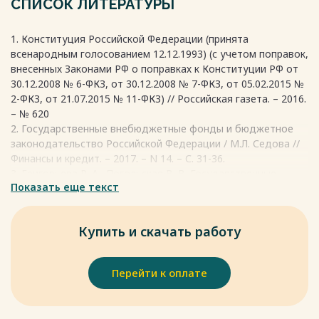
СПИСОК ЛИТЕРАТУРЫ
1. Конституция Российской Федерации (принята
всенародным голосованием 12.12.1993) (с учетом поправок,
внесенных Законами РФ о поправках к Конституции РФ от
30.12.2008 № 6-ФКЗ, от 30.12.2008 № 7-ФКЗ, от 05.02.2015 №
2-ФКЗ, от 21.07.2015 № 11-ФКЗ) // Российская газета. – 2016.
– № 620
2. Государственные внебюджетные фонды и бюджетное
законодательство Российской Федерации / М.Л. Седова //
Финансы и кредит. – 2017. – N 14. – С. 31-36.
3. Григорьева Р. А., Погольская В. В. Государственные
Показать еще текст
внебюджетные фонды РФ: проблемы функционирования и
пути их решения // Молодой ученый. 2017. №24. С. 405-408
4. Коняхин, Н.Я. О страховых взносах во внебюджетные
Купить и скачать работу
фонды / Н.Я. Коняхин // Бухгалтерский учет. – 2017. – № 4. –
С. 12-14
5. Кривоненко В. А. Проблемы функционирования
Перейти к оплате
внебюджетных государственных фондов России на
современном этапе // Молодой ученый. 2017. №9. С. 543-
547.