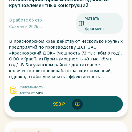
крупноэлементных конструкций
Читать
В работе 66 стр.
Создан в 2026 г.
фрагмент
В Красноярском крае действуют несколько крупных
предприятий по производству ДСП ЗАО
«Красноярский ДОК» (мощность 73 тыс. кбм в год),
ООО «КрасПлитПром» (мощность 40 тыс. кбм в
год). В Богучанском районе достаточное
количество лесоперерабатывающих компаний,
однако, чтобы увеличить эффективность
производств, сделать их более выгодными и
Уникальность
качественными, необходимо сделать их
текста от
50%
безотходными, что и позволяет создать
производство по выпуску древесно-стружечных
990 ₽
плит в с. Богучаны.