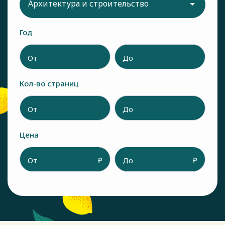
Архитектура и строительство
Год
От
До
Кол-во страниц
От
До
Цена
От
₽
До
₽