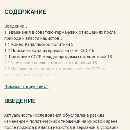
СОДЕРЖАНИЕ
Введение 3
1. Изменения в советско-германских отношениях после
прихода к власти нацистов 5
1.1 Конец Рапалльской политики 5
1.2 Поиски выхода из кризиса за счет СССР 6
2. Признание СССР международным сообществом 13
2.1 Улучшение внешнеторговых отношений 13
2.2 Налаживание дипломатических связей СССР на
международной арене 14
2.3 Крах попыток создания антисоветского фронта 17
Показать еще текст
2.4 СССР — фактор мира и устойчивости международных
отношений 23
3. Создание системы коллективной безопасности 26
ВВЕДЕНИЕ
3.1 Борьба СССР за организацию международного
сотрудничества для укрепления мира 26
Актуальность исследования обусловлена резким
3.2 Вступление СССР в Лигу наций 28
изменением политических отношений на мировой арене
3.3 Мобилизация усилий на борьбу с нацистской угрозой 29
после прихода к власти нацистов в Германии в условиях
Заключение 33