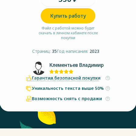
Купить работу
Файл с работой можно будет
скачать в личном кабинете после
покупки
Страниц:
35
Год написания:
2023
Клементьев Владимир
Гарантия безопасной покупки
Сообщить о нарушении авторских прав
Уникальность текста выше 50%
Возможность снять с продажи