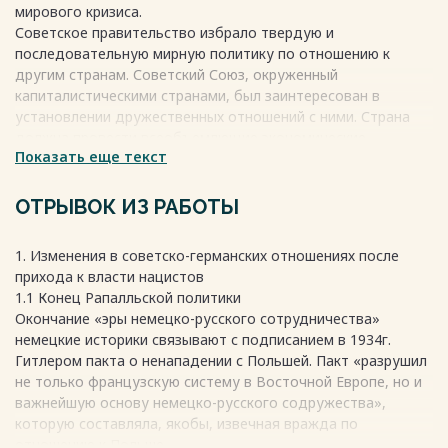
мирового кризиса.
Список литературы 35
Советское правительство избрало твердую и
последовательную мирную политику по отношению к
другим странам. Советский Союз, окруженный
Весь текст будет доступен
после покупки
капиталистическими странами, был заинтересован в
установлении дружественных отношений с ними. Страна
должна провести всеобъемлющие экономические,
Показать еще текст
технологические и культурные реформы.
Однако во многих странах существовали реакционные
империалистические круги, которые пытались помешать
ОТРЫВОК ИЗ РАБОТЫ
превращению старой, отсталой России в передовую и
независимую социалистическую державу. Зная это,
1. Изменения в советско-германских отношениях после
советское правительство укрепляло обороноспособность
прихода к власти нацистов
Советского Союза и бдительно охраняло его
1.1 Конец Рапалльской политики
безопасность.
Окончание «эры немецко-русского сотрудничества»
Задача установления мира и укрепления дружественных и
немецкие историки связывают с подписанием в 1934г.
торговых связей между Советским Союзом и всеми
Гитлером пакта о ненападении с Польшей. Пакт «разрушил
странами легла на плечи советской дипломатии.
не только французскую систему в Восточной Европе, но и
В конце 1929 года капиталистические страны переживали
важнейшую основу немецко-русского содружества»,
беспрецедентный экономический кризис. В дополнение к
которую составляла, якобы, извечная вражда по
неизбежным конфликтам, назревающим в лагере
отношению к Польше.