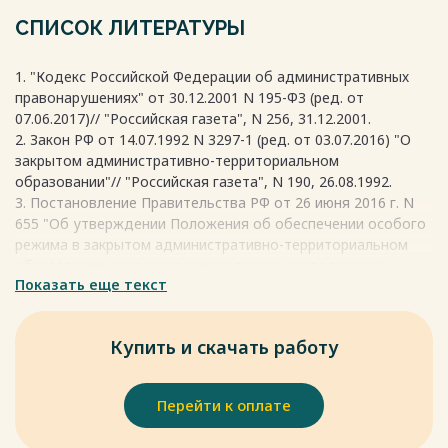
поражения, переработке радиоактивных и других опасных
материалов, а также военные и иные объекты с особым
СПИСОК ЛИТЕРАТУРЫ
режимом безопасности и охраны государственной тайны.
На ЗАТО также создаются специальные условия
1. "Кодекс Российской Федерации об административных
проживания граждан. Чтобы территория стала ЗАТО,
правонарушениях" от 30.12.2001 N 195-ФЗ (ред. от
нужно, чтобы выполнялись все три условия и чтобы это
07.06.2017)// "Российская газета", N 256, 31.12.2001.
утвердил Президент России.
2. Закон РФ от 14.07.1992 N 3297-1 (ред. от 03.07.2016) "О
Весь текст будет доступен
после покупки
закрытом административно-территориальном
образовании"// "Российская газета", N 190, 26.08.1992.
3. Постановление Правительства РФ от 26 июня 2016 г. N
655 "Об утверждении Положения об обеспечении особого
режима в закрытом административно-территориальном
образовании, на территории которого расположены
Показать еще текст
объекты Министерства обороны Российской
Федерации"//"Собрании законодательства Российской
Федерации от 6 июля 1998 г., N 27, ст. 3180".
Купить и скачать работу
4. Административное право: учебник / Э. Г. Липатов и др. –
Москва: Дашков и К°, 2016. – 452 с.
5. Административное право: учебник / А. М. Волков, А. С.
Перейти к оплате
Дугенец. – Москва: Форум: Инфра–М, 2016. – 287 с.
6. В. Т. Батычко. Учебник «Административное право» 2013.