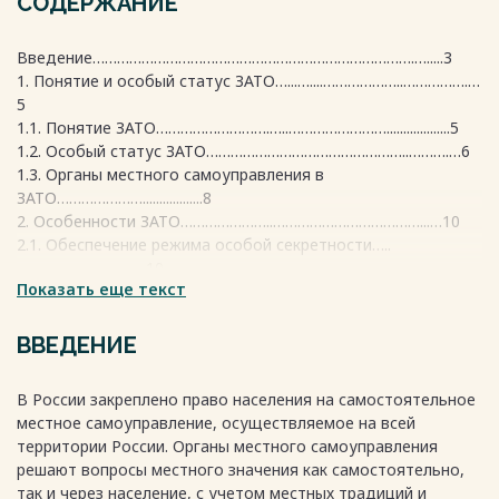
СОДЕРЖАНИЕ
Введение…………………………………………………………………….….....3
1. Понятие и особый статус ЗАТО…...…....………………..…………….…
5
1.1. Понятие ЗАТО……………………….…..……………………...................5
1.2. Особый статус ЗАТО…………………………………………..……….…6
1.3. Органы местного самоуправления в
ЗАТО…………………..................8
2. Особенности ЗАТО…………………..………………………………...…10
2.1. Обеспечение режима особой секретности…..
………………………..…10
Показать еще текст
2.2. Взаимоотношения ЗАТО с федеральным центром и
руководством субъектов
РФ..........................................................................................................17
ВВЕДЕНИЕ
2.3. Гарантии прав человека и гражданина в ЗАТО………...…....
…………..19
В России закреплено право населения на самостоятельное
3. Проблема открытия закрытых городов……..
местное самоуправление, осуществляемое на всей
………................................22
территории России. Органы местного самоуправления
Заключение……………...………………………………………………….….…24
решают вопросы местного значения как самостоятельно,
Список использованной литературы………………………..
так и через население, с учетом местных традиций и