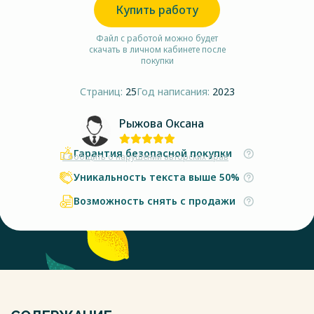
Купить работу
Файл с работой можно будет
скачать в личном кабинете после
покупки
Страниц:
25
Год написания:
2023
Рыжова Оксана
Гарантия безопасной покупки
Сообщить о нарушении авторских прав
Уникальность текста выше 50%
Возможность снять с продажи