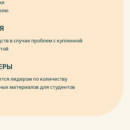
ки
делю
Я
ств в случае проблем с купленной
отой
ЕРЫ
ется лидером по количеству
ных материалов для студентов