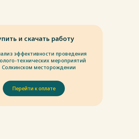
упить и скачать работу
нализ эффективности проведения
еолого-технических мероприятий
а Солкинском месторождении
Перейти к оплате