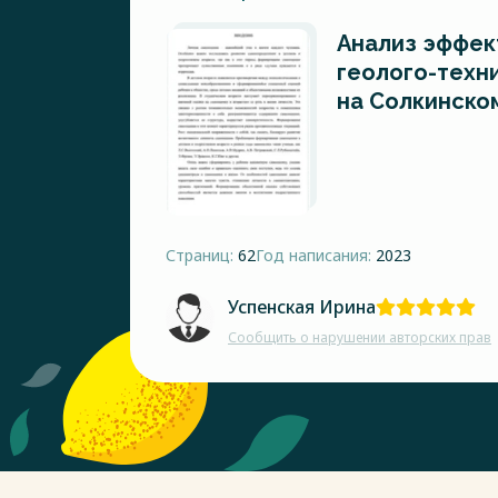
Анализ эффек
геолого-техн
на Солкинско
Страниц:
62
Год написания:
2023
Успенская Ирина
Сообщить о нарушении авторских прав