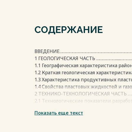
СОДЕРЖАНИЕ
ВВЕДЕНИЕ………………………………………………………………
1 ГЕОЛОГИЧЕСКАЯ ЧАСТЬ ……………….....……………….
1.1 Географическая характеристика района 
1.2 Краткая геологическая характеристик
1.3 Характеристика продуктивных пластов …………
1.4 Свойства пластовых жидкостей и газ
2 ТЕХНИКО-ТЕХНОЛОГИЧЕСКАЯ ЧАСТЬ ……………………
2.1 Технологические показатели разраб
показателей разработки ………………………………
Показать еще текст
2.2 Анализ эффективности осуществляем
2.3 Анализ выработки запасов нефти …
2.4 Конструкции скважин Солкинского 