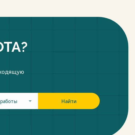
ОТА?
дходящую
 работы
Найти