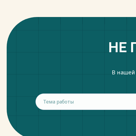
- территории традиционного природоп
малочисленных народностей Севера.
Право пользованиями недрами местор
ОАО «Сургутнефтегаз» (северная часть) и
рисунке 1.1 представлена обзорная карта
Весь текст будет доступен
после поку
НЕ 
В нашей