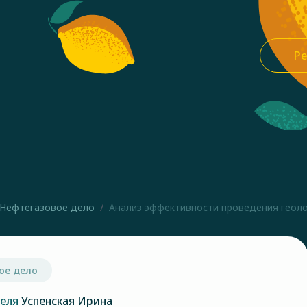
Ре
Нефтегазовое дело
Анализ эффективности проведения геолог
ое дело
теля
Успенская Ирина