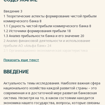
Введение 3
1 Теоретические аспекты формирование чистой прибыли
коммерческого банка 8
1.1 Сущность чистой прибыли коммерческого банка 8
1.2 Источники формирования прибыли 18
1.3 Анализ прибыльности банка и его значение 20
2 Анализ финансовой деятельности и использование
прибыли АО «Альфа банк» 24
2.1 Организационно-экономическая характеристика
деятельности банка 24
Показать еще текст
2.2 Анализ финансовой деятельности банка 26
2.3 Анализ использования прибыли банка 34
3 Пути повышение прибыли коммерческого банка 45
ВВЕДЕНИЕ
3.1 Формирование стратегии, ориентированной на
повышение прибыли коммерческого банка АО «Альфа-
Актуальность темы исследования. Наиболее важная сфера
Банк» 45
национального хозяйства каждой развитой страны – это
3.2 Рекомендации по росту доходности деятельности АО
современная и в достаточной мере развитая банковская
«Альфа-Банк» 49
система. Несмотря на то, в каком состоянии находится
Заключение 57
экономика нашего государства, вопросы, которые связаны
Список использованной литературы 60