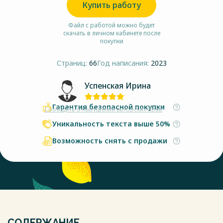
Купить работу
Файл с работой можно будет
скачать в личном кабинете после
покупки
Страниц:
66
Год написания:
2023
Успенская Ирина
Гарантия безопасной покупки
Сообщить о нарушении авторских прав
Уникальность текста выше 50%
Возможность снять с продажи
СОДЕРЖАНИЕ