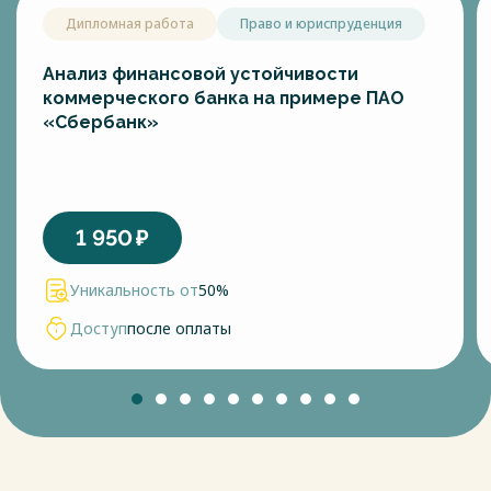
корреспондентских отношениях с другими банками, на
Дипломная работа
Право и юриспруденция
оказании нетрадиционных банковских услуг.
Доход банка от этого вида коммерции складывается из
курсовой разницы при продаже своих ценных бумаг и
Анализ финансовой устойчивости
бумаг других эмитентов, комиссии за услуги по
коммерческого банка на примере ПАО
приватизации (доведение до требуемых стандартов
«Сбербанк»
отчетности приватизируемого предприятия, оценка его
стоимости, выпуск и размещение акций, ведение реестра).
По мнению Г.Н. Белоглазовой, Л.П. Кроливецкой [17, c.73-
79], источником дохода могут являться
корреспондентские отношения, когда банк получает
1 950
₽
процент от кредитового сальдо на корсчете в другом
банке или банковском объединении. Доход зависит от
Уникальность от
50%
уровня процентной ставки, порядка начисления процента,
размера и длительности кредитового сальдо.
Доступ
после оплаты
Все виды доходов коммерческого банка по форме можно
разделить на три группы:
1. процентный доход;
2. доход в форме комиссий от услуг банка;
3. прочие виды (доходы от операций на рынке в виде
курсовых разниц, разницы между балансовой и рыночной
ценой проданного имущества, переоценка номинала