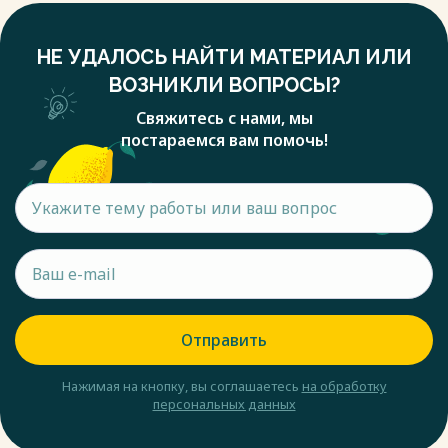
ценных бумаг и других активов, полученные штрафы, пени,
неустойки).
НЕ УДАЛОСЬ НАЙТИ МАТЕРИАЛ ИЛИ
Доходы от услуг во всех перечисленных формах должны
возмещать издержки банка, покрывать риски и создавать
ВОЗНИКЛИ ВОПРОСЫ?
прибыль.
Свяжитесь с нами, мы
Расходы коммерческого банка можно классифицировать
постараемся вам помочь!
по форме и способу учета. По форме различаются
процентные расходы, беспроцентные и прочие расходы.
Процентные расходы складываются из процентов,
уплаченных клиентам по вкладам до востребования и
срочным депозитам, депозитам других банков, за
кредитные ресурсы, купленные у других банков,
выпущенным ценным бумагам.
Беспроцентные расходы включают часть общебанковских
операционных расходов и все расходы на содержание
аппарата управления.
Отправить
Весь текст будет доступен
после покупки
Нажимая на кнопку, вы соглашаетесь
на обработку
персональных данных