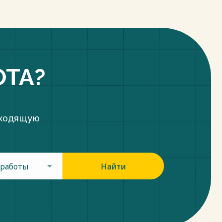
ОТА?
дходящую
 работы
Найти