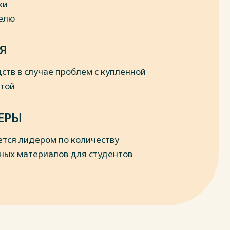
ки
делю
Я
ств в случае проблем с купленной
отой
ЕРЫ
ется лидером по количеству
ных материалов для студентов