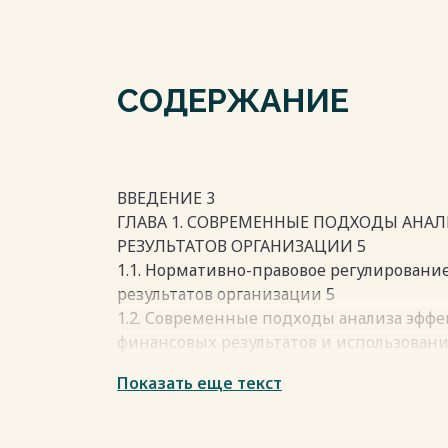
СОДЕРЖАНИЕ
ВВЕДЕНИЕ 3
ГЛАВА 1. СОВРЕМЕННЫЕ ПОДХОДЫ АНА
РЕЗУЛЬТАТОВ ОРГАНИЗАЦИИ 5
1.1. Нормативно-правовое регулирован
результатов организации 5
1.2. Современные подходы анализа эфф
финансовых результатов и использован
организации 10
Показать еще текст
1.3. Методика внутреннего контроля фи
ГЛАВА 2. АНАЛИЗ ФОРМИРОВАНИЯ ФИНА
ЭФФЕКТИВНОСТИ ИСПОЛЬЗОВАНИЯ ПР