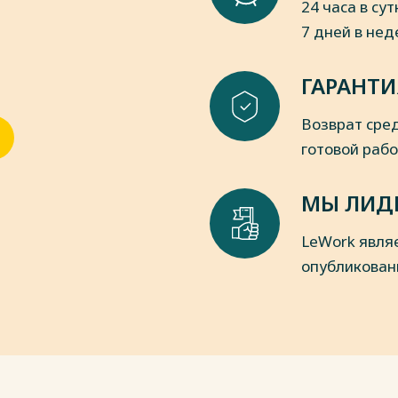
24 часа в сут
7 дней в не
 66н (ред. от 19.04.2019) "О формах
 (Зарегистрировано в Минюсте
ГАРАНТИ
 вступ. в силу с отчетности за 2020
сультант Плюс»;
Возврат сред
(ред. от 08.11.2010) "Об
го учета финансово-хозяйственной
готовой раб
и по его применению" // Справочно-
МЫ ЛИД
 проведению анализа финансово-
й" (утв. Госкомстатом России
LeWork явля
ма «Консультант Плюс»;
опубликован
1/2013 «Организация и
ом внутреннего контроля
и, ведения бухгалтерского учета и
 отчетности» // Справочно-правовая
ого состояния и финансовых