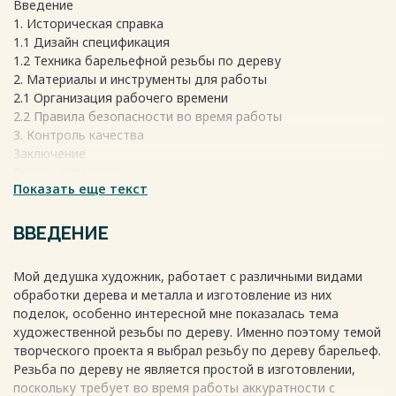
Введение
1. Историческая справка
1.1 Дизайн спецификация
1.2 Техника барельефной резьбы по дереву
2. Материалы и инструменты для работы
2.1 Организация рабочего времени
2.2 Правила безопасности во время работы
3. Контроль качества
Заключение
Список литературы
Показать еще текст
Приложение
3
5
ВВЕДЕНИЕ
6
6
Мой дедушка художник, работает с различными видами
8
обработки дерева и металла и изготовление из них
9
поделок, особенно интересной мне показалась тема
9
художественной резьбы по дереву. Именно поэтому темой
11
творческого проекта я выбрал резьбу по дереву барельеф.
12
Резьба по дереву не является простой в изготовлении,
13
поскольку требует во время работы аккуратности с