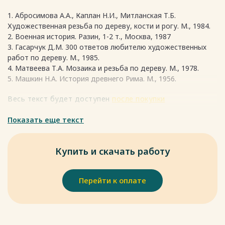
колоссальных размеров, в Египте, в древней Америке, в
1. Абросимова А.А., Каплан Н.И., Митланская Т.Б.
Греции и Риме, в средневековом и в новом европейском
Художественная резьба по дереву, кости и рогу. М., 1984.
искусстве. Изображение их самые разные. В
2. Военная история. Разин, 1-2 т., Москва, 1987
древнегреческом и римском искусстве возлюбленным
3. Гасарчук Д.М. 300 ответов любителю художественных
местом для барельефов были храмы, где содержание
работ по дереву. М., 1985.
барельефов обыкновенно отвечало назначению храма.
4. Матвеева Т.А. Мозаика и резьба по дереву. М., 1978.
Обширная коллекция декоративных барельефов
5. Машкин Н.А. История древнего Рима. М., 1956.
представлена европейским мастером. Сирлин Иорг вырезал
из дерева орнаментные композиции с растительным
Весь текст будет доступен
после покупки
орнаментом для сбора в Ульме. Великолепная
скульптурная пластика церковных дверей поражает
Показать еще текст
виртуозной проработкой мельчайших деталей. В
знаменитых флорентийских барельефах представлены
сцены на библейские сюжеты, работы великого ваятеля
Купить и скачать работу
Донателло. В эпоху Ренессанса итальянские скульпторы
создавали множество мраморных и керамических
рельефных композиций. Барельефы также часто
Перейти к оплате
помещаются на постаментах памятников, на стелах,
мемориальных досках, монетах, медалях и геммах.
Образцом полностью классического решения фасадного
декора является скульптурное убранство Троицкого