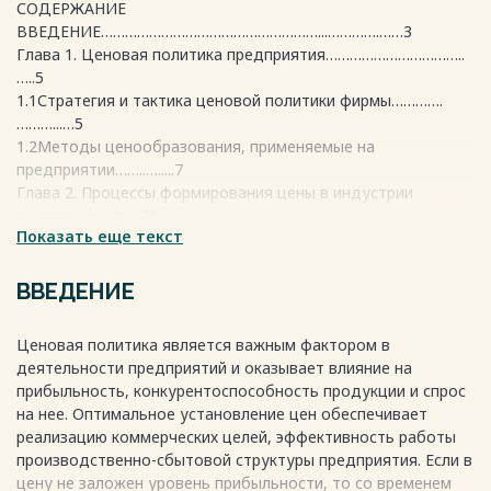
СОДЕРЖАНИЕ
ВВЕДЕНИЕ………………………………………………...………….……3
Глава 1. Ценовая политика предприятия……………………………..
…..5
1.1Стратегия и тактика ценовой политики фирмы………….
………...…5
1.2Методы ценообразования, применяемые на
предприятии……..….....7
Глава 2. Процессы формирования цены в индустрии
гостеприимства.21
Показать еще текст
2.1Государственная политика цен………………………………….……
21
2.2 Ценообразование в гостинице
ВВЕДЕНИЕ
……………………………………….27
Глава 3. Планирование гостиничной деятельности и
Ценовая политика является важным фактором в
турпотоков гостиничной индустрии гостиницы
деятельности предприятий и оказывает влияние на
«Владимирский дворик»………………...……35
прибыльность, конкурентоспособность продукции и спрос
3.1 Предложения по ценообразованию на примере
на нее. Оптимальное установление цен обеспечивает
гостиницы «Влади-мирский
реализацию коммерческих целей, эффективность работы
дворик»…………………………………………………………….......35
производственно-сбытовой структуры предприятия. Если в
Заключение………………………………………………………..………45
цену не заложен уровень прибыльности, то со временем