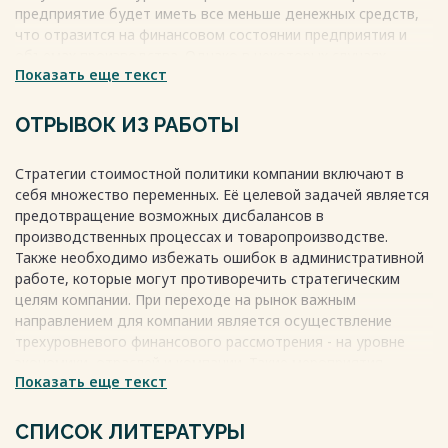
Список литературы………………………………………………….……47
предприятие будет иметь все меньше денежных средств,
Весь текст будет доступен
после покупки
что отразится на финансовом состоянии предприятия и
объемах производства. Однако в некоторых случаях
Показать еще текст
можно использовать убыточные цены, чтобы завоевать
новые рынки сбыта, вытеснить конкурирующие фирмы и
привлечь новых потребителей. При этом предприятие
ОТРЫВОК ИЗ РАБОТЫ
снижает выручку от продаж продукции, чтобы в будущем
компенсировать потери переориентацией спроса на свою
Стратегии стоимостной политики компании включают в
продукцию.
себя множество переменных. Её целевой задачей является
Весь текст будет доступен
после покупки
предотвращение возможных дисбалансов в
производственных процессах и товаропроизводстве.
Также необходимо избежать ошибок в административной
работе, которые могут противоречить стратегическим
целям компании. При переходе на рынок важным
направлением для компании является осуществление
трехуровневого финансового рассмотрения - на уровне
экономики, отраслей и компании. Такие мероприятия
Показать еще текст
позволяют руководителям ориентироваться в
сложившейся рыночной конъюнктуре.
СПИСОК ЛИТЕРАТУРЫ
Основную ценность имеет исследование внешних