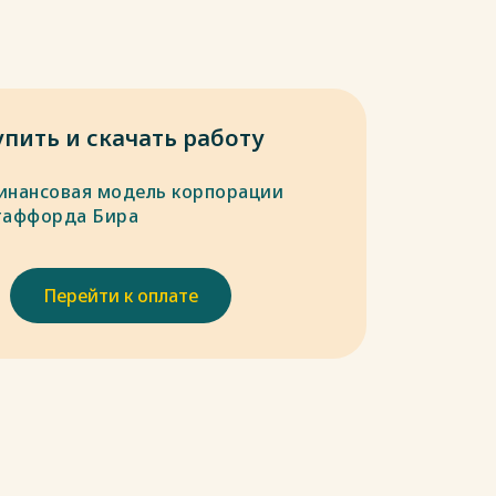
упить и скачать работу
инансовая модель корпорации
таффорда Бира
Перейти к оплате