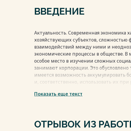
СПИСОК ЛИТЕРАТУРЫ 35
ВВЕДЕНИЕ
Весь текст будет доступен
после поку
Актуальность. Современная экономика 
хозяйствующих субъектов, сложностью
взаимодействий между ними и неодноз
экономические процессы в обществе. В
особое место в изучении сложных соци
занимают корпорации. Это обусловлено 
имеется возможность аккумулировать б
и, соответственно, использовать их пр
инновационных проектов. Настоящее уче
Показать еще текст
познакомить читателей с особенностям
методами принятия управленческих ре
взаимоотношений между финансово-за
Среди зарубежных специалистов по ор
ОТРЫВОК ИЗ РАБО
известна модель жизнеспособности Стаф