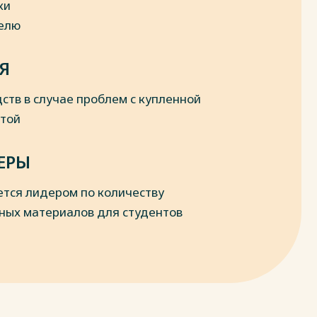
ки
делю
Я
ств в случае проблем с купленной
отой
ЕРЫ
ется лидером по количеству
ных материалов для студентов