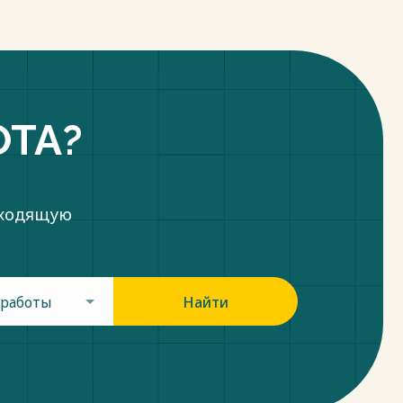
ОТА?
дходящую
 работы
Найти