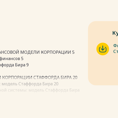
К
Ф
С
НАНСОВОЙ МОДЕЛИ КОРПОРАЦИИ 5
 финансов 5
ффорда Бира 9
И КОРПОРАЦИИ СТАФФОРДА БИРА 20
: модель Стаффорда Бира 20
ной системы: модель Стаффорда Бира
одели жизнеспособной системы