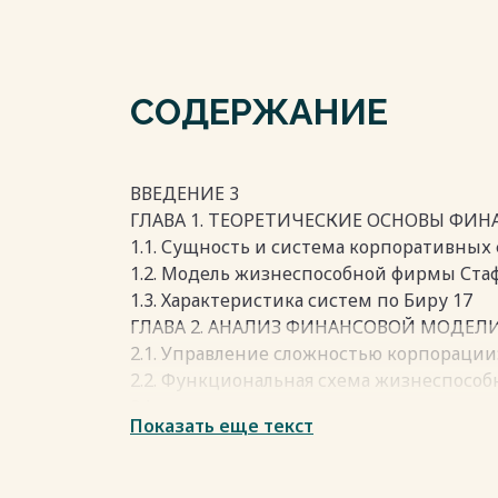
СОДЕРЖАНИЕ
ВВЕДЕНИЕ 3
ГЛАВА 1. ТЕОРЕТИЧЕСКИЕ ОСНОВЫ ФИ
1.1. Сущность и система корпоративных
1.2. Модель жизнеспособной фирмы Ста
1.3. Характеристика систем по Биру 17
ГЛАВА 2. АНАЛИЗ ФИНАНСОВОЙ МОДЕЛ
2.1. Управление сложностью корпорации
2.2. Функциональная схема жизнеспособ
24
Показать еще текст
2.3. Конкурентоспособность в рамках м
Стаффорда Бира 29
ЗАКЛЮЧЕНИЕ 33