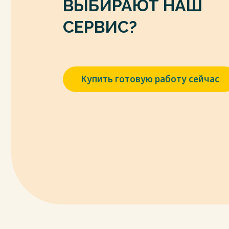
ВЫБИРАЮТ НАШ
9. Ковалев В.В. Корпоративные финансы 
показатели / В.В. Ковалев, Вит.В. Ковалев. –
СЕРВИС?
10. Корпоративная социальная ответствен
др.] ; Под ред. И.Ю. Беляевой, М.А. Эскинд
11. Корпоративное управление в схемах и
коллектив авторов ; под ред. М.А. Эскинда
Купить готовую работу сейчас
2019.- 116 с.
Весь текст будет доступен
после поку