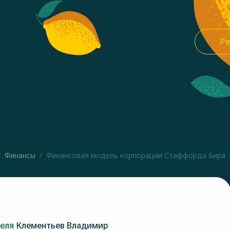
Ре
Финансы
Финансовая модель корпорации Стаффорда Бира
теля
Клементьев Владимир