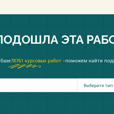
ПОДОШЛА ЭТА РАБ
 базе
78761 курсовых работ –
поможем найти по
Выберите тип