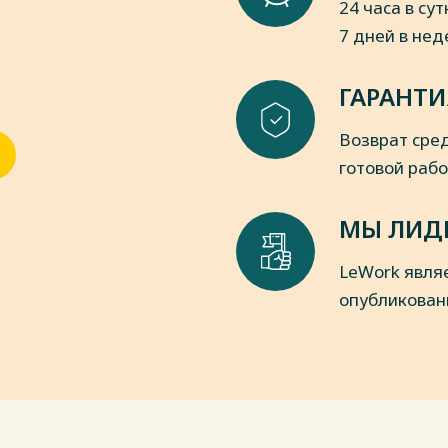
24 часа в сут
и учет. Понятия, алгоритмы,
7 дней в не
 М.: Проспект, 2019. – 343 c.
ность: учебник / М.А. Эскиндаров [и
ГАРАНТИ
арова : М.:КНОРУС, 2016.- 316с.
 таблицах : учебное пособие /
Возврат сред
рова, И.Ю. Беляевой. – М. : Кнорус,
готовой раб
пки
МЫ ЛИД
LeWork явля
опубликован