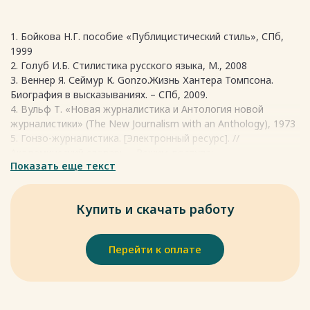
могут найти информацию о событиях, на которых у
Хантер Томпсон, основатель гонзо-журналистики, отвечая
стандартной публицистики лежит табу, либо же они
на вопрос о том, почему, как ему кажется, именно данный
просто не подходят по формату.
1. Бойкова Н.Г. пособие «Публицистический стиль», СПб,
жанр нашел своего читателя, отвечал, характеризуя
1999
американскую прессу:
Весь текст будет доступен
после покупки
2. Голуб И.Б. Стилистика русского языка, М., 2008
“Я покончил с американской журналистикой. Упадок нашей
3. Веннер Я. Сеймур К. Gonzo.Жизнь Хантера Томпсона.
прессы очевиден, а у меня слишком мало времени, чтобы
Биография в высказываниях. – СПб, 2009.
тратить жизнь на ежедневное скармливание людям с
4. Вульф Т. «Новая журналистика и Антология новой
улицы всем приевшихся клише”
журналистики» (The New Journalism with an Anthology), 1973
И он был прав. В какой-то степени Хантер Томпсон
5. Гонзо-журналистика. [Электронный ресурс]. //
«перевернул» игру. Расширив границы дозволенного и дав
Академический словарь – Режим доступа:
читателю на выходе чистый, абсолютно правдивый (из-за
Показать еще текст
http://dic.academic.ru/dic.nsf/ruwiki/85594, свободный. (дата
того, что повествование ведется от первого лица, а
обращения 20.03.2017).
соответственно транслируемая им информация и для
6. «Гонзо – журналистика, взгляд изнутри» Стенфорд
читателя становится первоистиной) и неповторимый
Купить и скачать работу
Уильям Лири [Электронный ресурс] Gonzo.org.ua URL:
продукт, Стоктон, возможно и сам того не осознавая,
http://www.gonzo.org/roads/hstbib.html (дата обращения
открыл новые горизонты в понимании журналистских
14.03.2017).
жанров.
Перейти к оплате
7. Журналистика Соединенных Штатов Америки (учебное
Но как же это произошло? Каким образом столь
пособие). - СПб.: Изд-во Михайлова В.А., 2004 г.Алфавитный
противоречивые для публицистики методы
каталог писателей
распространения информации вообще смогли появиться на
ЖЖ (фамилии) часть первая [Электронный ресурс] (дата
свет, оказывать влияние на общество, устанавливая