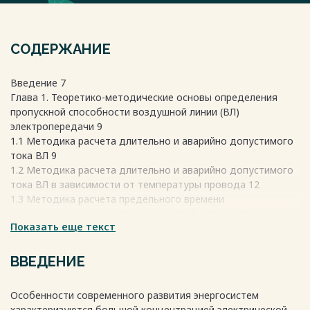
СОДЕРЖАНИЕ
Введение 7
Глава 1. Теоретико-методические основы определения
пропускной способности воздушной линии (ВЛ)
электропередачи 9
1.1 Методика расчета длительно и аварийно допустимого
тока ВЛ 9
1.2 Методика расчета длительно и аварийно допустимого
тока ВЛ в зависимости от температуры провода 12
1.3 Методика расчета предельного времени
существования допустимого и аварийного режима в
Показать еще текст
зависимости от температуры провода 18
1.4 Влияние и выбор расчетных климатических условий при
определении пропускной способности ВЛ 21
ВВЕДЕНИЕ
1.5 Выводы по первой главе 22
Глава 2. Исследование пропускной способности ВЛ-110 кВ
Особенности современного развития энергосистем
в зависимости от температуры на примере провода марки
характеризуются большой концентрацией электрической