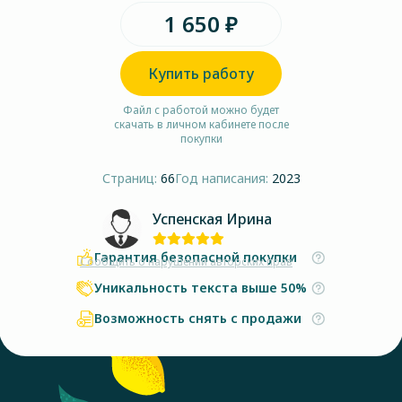
1 650 ₽
Купить работу
Файл с работой можно будет
скачать в личном кабинете после
покупки
Страниц:
66
Год написания:
2023
Успенская Ирина
Гарантия безопасной покупки
Сообщить о нарушении авторских прав
Уникальность текста выше 50%
Возможность снять с продажи