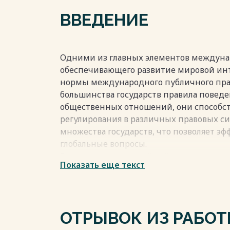
ВВЕДЕНИЕ
Одними из главных элементов междуна
обеспечивающего развитие мировой инт
нормы международного публичного прав
большинства государств правила поведе
общественных отношений, они способс
регулирования в различных правовых си
множества государств, что позволяет э
глобальные вопросы.
Еще в годы «холодной войны» авторите
Показать еще текст
многогранность международного права, 
способный обеспечить безопасность гос
универсальным» . Наряду с приоритето
норм международного права в качестве 
ОТРЫВОК ИЗ РАБО
международных отношений, затрагиваю