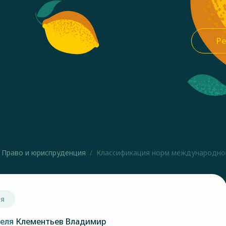
Ре
Право и юриспруденция
Классификация норм международног
ия
теля
Клементьев Владимир