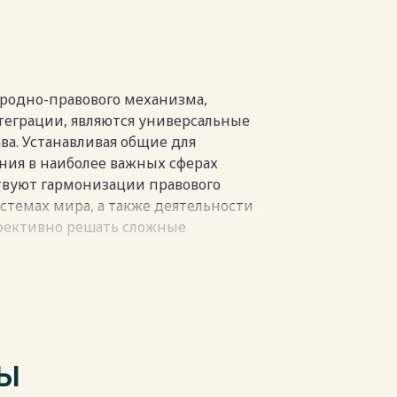
родно-правового механизма,
еграции, являются универсальные
а. Устанавливая общие для
ния в наиболее важных сферах
твуют гармонизации правового
стемах мира, а также деятельности
ффективно решать сложные
тные юристы отстаивали
доказывая, что «правовой порядок,
ударств, должен быть
м использования универсальных
регуляторов особо важных
ТЫ
щих интересы мирового сообщества