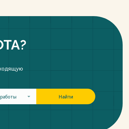
ОТА?
дходящую
 работы
Найти