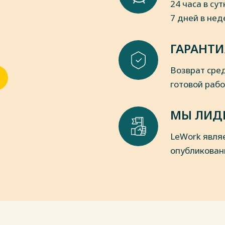
24 часа в сут
7 дней в не
 финансовых организаций. Учебное
ГАРАНТИ
еменного международного права. Том
22. - 377 c.;
Возврат сред
Ушаков. - М.: Institutiones, 2022. - 304
готовой раб
пки
МЫ ЛИД
LeWork явля
опубликован