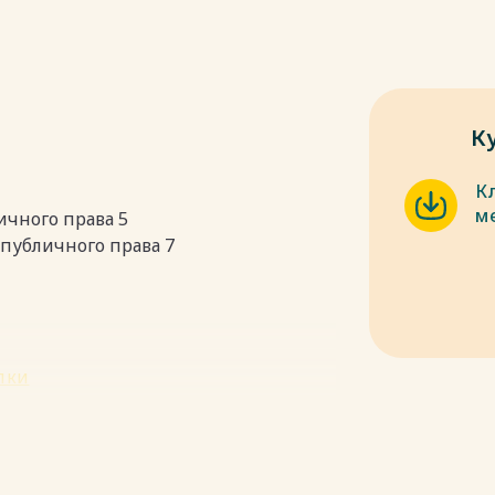
К
К
м
чного права 5
публичного права 7
пки