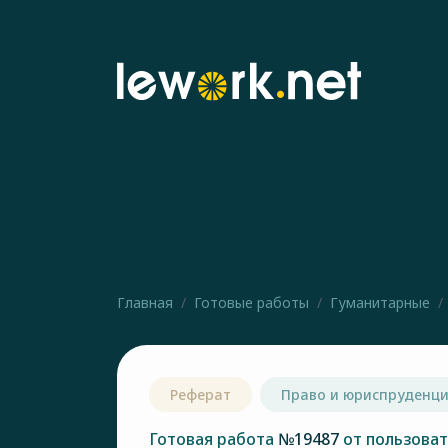
Главная
Готовые работы
Гуманитарные
Реферат
Право и юриспруденц
Готовая работа
№19487
от пользова