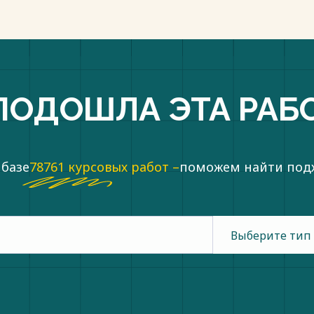
ПОДОШЛА ЭТА РАБ
 базе
78761 курсовых работ –
поможем найти по
Выберите тип