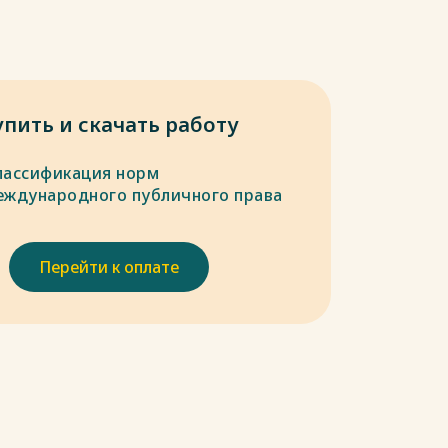
упить и скачать работу
лассификация норм
еждународного публичного права
Перейти к оплате