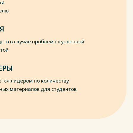
ки
делю
Я
ств в случае проблем с купленной
отой
ЕРЫ
ется лидером по количеству
ных материалов для студентов