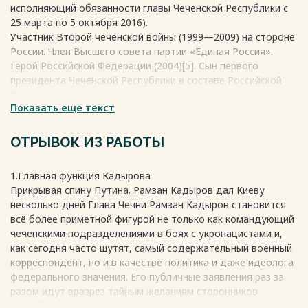
исполняющий обязанности главы Чеченской Республики с
25 марта по 5 октября 2016).
Участник Второй чеченской войны (1999—2009) на стороне
России. Член Высшего совета партии «Единая Россия».
Герой Российской Федерации (2004)[5]. Сын первого
президента Чеченской Республики в составе Российской
Федерации — Ахмата Кадырова.
Показать еще текст
Президент Чеченской Республики с 5 апреля 2007 по 5
апреля 2011 (временно исполняющий обязанности
президента Чеченской Республики с 15 февраля по 5
ОТРЫВОК ИЗ РАБОТЫ
апреля 2007). Председатель правительства Чеченской
Республики с 4 марта 2006 по 10 апреля 2007 (временно
1.Главная функция Кадырова
исполняющий обязанности председателя правительства
Прикрывая спину Путина. Рамзан Кадыров дал Киеву
Чеченской Республики с 18 ноября 2005 по 4 марта 2007).
несколько дней Глава Чечни Рамзан Кадыров становится
Весь текст будет доступен
после покупки
всё более приметной фигурой не только как командующий
чеченскими подразделениями в боях с укронацистами и,
как сегодня часто шутят, самый содержательный военный
корреспондент, но и в качестве политика и даже идеолога
федерального значения. Его публичные заявления раз за
разом идут вразрез тайным желаниям сторонников
"похабного мира" из самых высоких кабинетов. И в этом