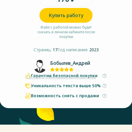
Купить работу
Файл с работой можно будет
скачать в личном кабинете после
покупки
Страниц:
17
Год написания:
2023
Бобылев_Андрей
Гарантия безопасной покупки
Сообщить о нарушении авторских прав
Уникальность текста выше 50%
Возможность снять с продажи