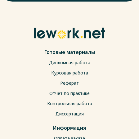
аспекты социальной работы с мигрантами регулируются
региональным законодательством. Это конституционные
(уставные) акты, законодательство в сфере социальной
поддержки и защиты населения, акты, регулирующие такие
социальные сферы, как здравоохранение, образование,
детство. Важное место отводится программным
документам.
Весь текст будет доступен
после покупки
Готовые материалы
Дипломная работа
Курсовая работа
Реферат
Отчет по практике
Контрольная работа
Диссертация
Информация
Оплата заказа