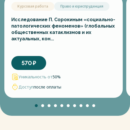
находится на территории России, на свободное
Курсовая работа
Право и юриспруденция
передвижение, выбор места пребывания и жительства в ее
пределах и других прав и свобод личности, а также на
реализацию национальных интересов России в сфере
Исследование П. Сорокиным «социально-
миграции.
патологических феноменов» (глобальных
В последние годы была проделана достаточно серьезная
общественных катаклизмов и их
законодательная работа. Стало более простым
актуальных, кон...
регулирование трудовой деятельности иностранных
граждан, в том числе квалифицированных работников,
установлено обязательное тестирование трудовых
мигрантов на предмет знания русского языка, а также
570
₽
закреплена обязанность обеспечения им со стороны
работодателей социально-бытовых гарантий. Были
Уникальность от
50%
введены льготные условия для осуществления
иностранными учащимися и студентами трудовой
Доступ
после оплаты
деятельности в России.
Произошло усиление ответственности за организацию
незаконной миграции. Кроме того, стала более строгой
ответственность за нарушение иностранными гражданами
правил въезда в Россию и режима пребывания, а также
ответственность за незаконное привлечение их к трудовой
деятельности.