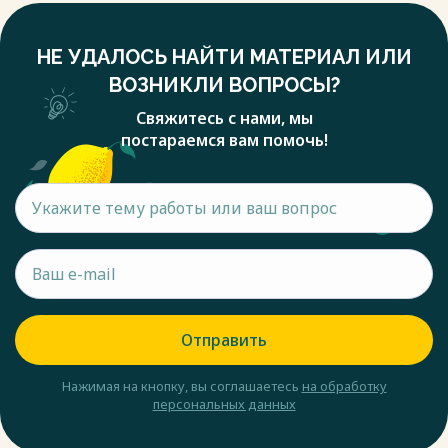
Ограниченной является возможность въезда в страну
иностранных граждан, которые ранее привлекались к
НЕ УДАЛОСЬ НАЙТИ МАТЕРИАЛ ИЛИ
административной ответственности, судимы или
депортированы. Как было отмечено в Указе Президента
ВОЗНИКЛИ ВОПРОСЫ?
России от 13 октября 2012 г. № 622 [9], миграционное
Свяжитесь с нами, мы
законодательство Российской Федерации не в полной
постараемся вам помочь!
мере соответствует настоящим и будущим потребностям
экономического, социального и демографического
развития, интересам работодателей и российского
общества в целом. Оно ориентировано на привлечение
временных иностранных работников и не содержит мер,
способствующих переезду на постоянное место
жительства, адаптации и интеграции мигрантов.
Причиной этому стало преобладавшая политика,
направленная в основном на ограничение миграционных
процессов и государственный контроль в данной сфер,
Отправить
несмотря на то, что такая политика противоречила не
только интересам социально-экономического развития
Нажимая на кнопку, вы соглашаетесь
на обработку
общества и государства, но и основным принципам
персональных данных
Конституции Российской Федерации.
Исходя из федеративного устройства России, отдельные