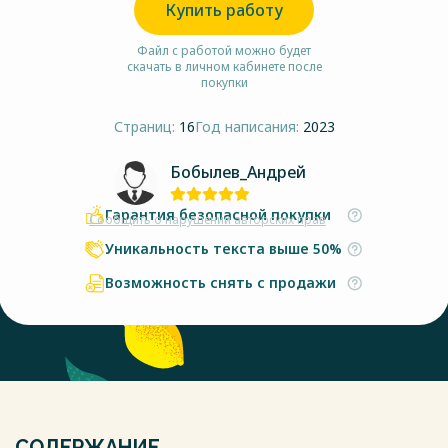
Купить работу
Файл с работой можно будет
скачать в личном кабинете после
покупки
Страниц:
16
Год написания:
2023
Бобылев_Андрей
Гарантия безопасной покупки
Сообщить о нарушении авторских прав
Уникальность текста выше 50%
Возможность снять с продажи
СОДЕРЖАНИЕ