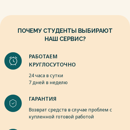
Вагриус, 2005. 538 с.
эмоциональную нагрузку, лирика склонна к поэтической
10. Лотман Ю.М. Роман А.С. Пушкина «Евгений Онегин»:
речи, что способствует выражению чувств поэта и более
Комментарий. Л.: Мысль, 1983. – 264 с.
сильному эмоциональному воздействию на читателя.
Весь текст будет доступен
после покупки
Весь текст будет доступен
после покупки
ПОЧЕМУ СТУДЕНТЫ ВЫБИРАЮТ
НАШ СЕРВИС?
РАБОТАЕМ
КРУГЛОСУТОЧНО
24 часа в сутки
7 дней в неделю
ГАРАНТИЯ
Возврат средств в случае проблем с
купленной готовой работой