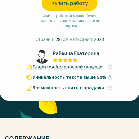
Купить работу
Файл с работой можно будет
скачать в личном кабинете после
покупки
Страниц:
28
Год написания:
2023
Райкина Екатерина
Гарантия безопасной покупки
Сообщить о нарушении авторских прав
Уникальность текста выше 50%
Возможность снять с продажи
СОДЕРЖАНИЕ