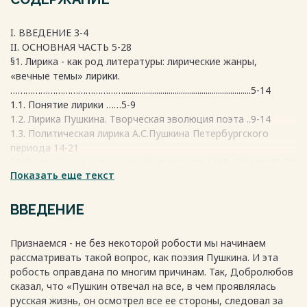
I. ВВЕДЕНИЕ 3-4
II. ОСНОВНАЯ ЧАСТЬ 5-28
§1. Лирика - как род литературы: лирические жанры,
«вечные темы» лирики.
………………………………………..............................................................5-14
1.1. Понятие лирики ……5-9
1.2. Лирика Пушкина. Творческая эволюция поэта ..9-14
1.3. Политическая лирика А.С.Пушкина Петербургского
периода 14-21
§2. Воплощение «ужасного» в творчестве Н.В. Гоголя 15-28
Показать еще текст
2.1. Декабристы в поэзии Пушкина 15-24
III. ЗАКЛЮЧЕНИЕ ..24-27
IV. СПИСОК ИСПОЛЬЗОВАННОЙ ЛИТЕРАТУРЫ 27-28
ВВЕДЕНИЕ
Признаемся - не без некоторой робости мы начинаем
Весь текст будет доступен
после покупки
рассматривать такой вопрос, как поэзия Пушкина. И эта
робость оправдана по многим причинам. Так, Добролюбов
сказал, что «Пушкин отвечал на все, в чем проявлялась
русская жизнь, он осмотрел все ее стороны, следовал за