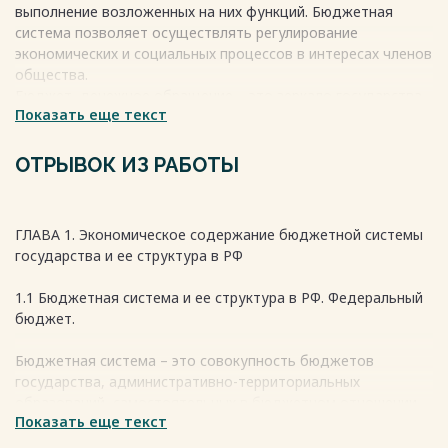
выполнение возложенных на них функций. Бюджетная
система позволяет осуществлять регулирование
экономических и социальных процессов в интересах членов
общества.
Бюджет, денежное обращение – это зеркало государства,
Показать еще текст
барометр его экономического и социального состояния и
политического положения.
В рыночной экономике, в условиях сузившихся
ОТРЫВОК ИЗ РАБОТЫ
возможностей государства оказывать влияние на
экономические процессы в стране, значительно вырастает
роль бюджетной системы как из одного из важнейших
ГЛАВА 1. Экономическое содержание бюджетной системы
инструментов государственного регулирования экономики.
государства и ее структура в РФ
Весь текст будет доступен
после покупки
1.1 Бюджетная система и ее структура в РФ. Федеральный
бюджет.
Бюджетная система – это совокупность бюджетов
государства, административно-территориальных
образований, самостоятельных в бюджетном отношении
Показать еще текст
государственных учреждений и фондов, основанная на
экономических отношениях, государственном устройстве и