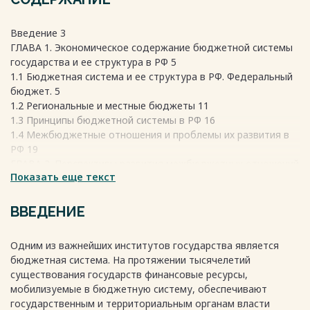
Введение 3
ГЛАВА 1. Экономическое содержание бюджетной системы
государства и ее структура в РФ 5
1.1 Бюджетная система и ее структура в РФ. Федеральный
бюджет. 5
1.2 Региональные и местные бюджеты 11
1.3 Принципы бюджетной системы в РФ 16
1.4 Межбюджетные отношения и проблемы их развития в
РФ 19
ГЛАВА 2. Перспективы развития межбюджетных отношений
Показать еще текст
в Российской Федерации 25
2.1. Анализ проблем развития межбюджетных отношений в
РФ 25
ВВЕДЕНИЕ
2.2 Технические параметры бюджета на 2021 год и на
плановый период 2022-2024 годов 29
Одним из важнейших институтов государства является
Заключение 34
бюджетная система. На протяжении тысячелетий
Список использованной литературы 35
существования государств финансовые ресурсы,
Весь текст будет доступен
после покупки
мобилизуемые в бюджетную систему, обеспечивают
государственным и территориальным органам власти