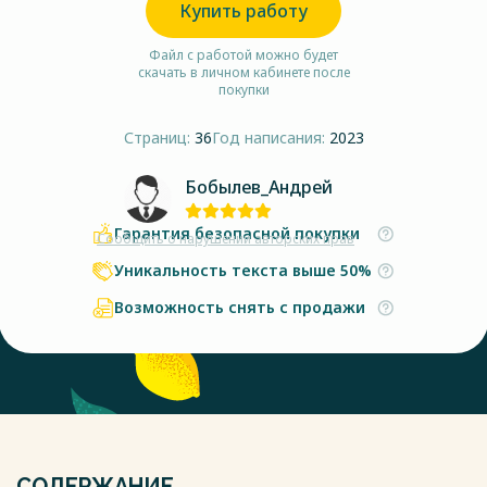
Купить работу
Файл с работой можно будет
скачать в личном кабинете после
покупки
Страниц:
36
Год написания:
2023
Бобылев_Андрей
Гарантия безопасной покупки
Сообщить о нарушении авторских прав
Уникальность текста выше 50%
Возможность снять с продажи
СОДЕРЖАНИЕ