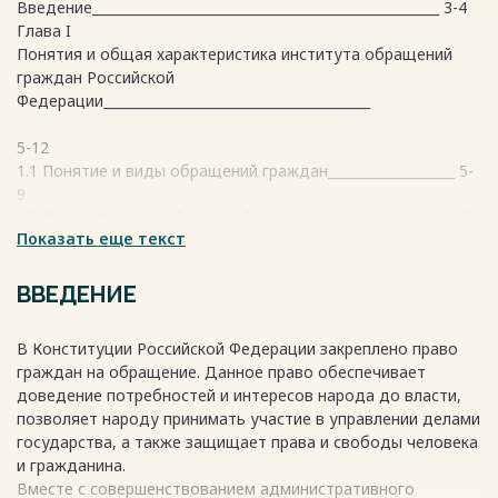
Введение____________________________________________________ 3-4
Глава I
Понятия и общая характеристика института обращений
граждан Российской
Федерации________________________________________
5-12
1.1 Понятие и виды обращений граждан___________________ 5-
9
1.2 Классификация обращений граждан____________________ 9-
Показать еще текст
12
Глава II
Порядок рассмотрения обращения граждан Российской
ВВЕДЕНИЕ
Федерации__
13-23
В Конституции Российской Федерации закреплено право
2.1 Нормативные акты, регламентирующие вопросы и
граждан на обращение. Данное право обеспечивает
правила работы с обращениями граждан. Особенности
доведение потребностей и интересов народа до власти,
административного порядка рассмотрения обращений
позволяет народу принимать участие в управлении делами
граждан___________________________________________
государства, а также защищает права и свободы человека
13-19
и гражданина.
2.2 Судебное обжалование незаконных действий
Вместе с совершенствованием административного
(бездействия), решений, нарушающих права и свободы