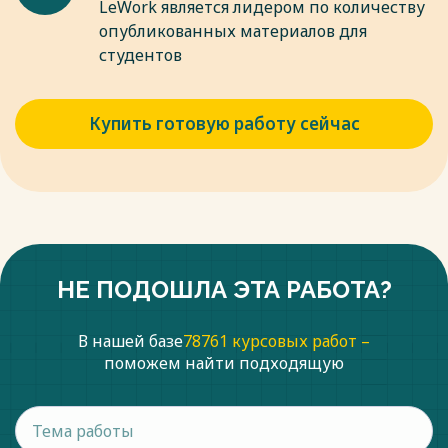
LeWork является лидером по количеству
опубликованных материалов для
Весь текст будет доступен
после покупки
студентов
Купить готовую работу сейчас
НЕ ПОДОШЛА ЭТА РАБОТА?
В нашей базе
78761 курсовых работ –
поможем найти подходящую