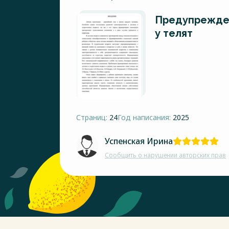
Предупрежде
у телят
Страниц:
24
Год написания:
2025
Успенская Ирина
Сообщить о нарушении авторских прав