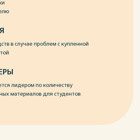
ки
делю
Я
ств в случае проблем с купленной
отой
ЕРЫ
ется лидером по количеству
ных материалов для студентов