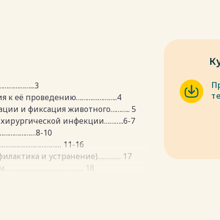
К
П
……………...3
т
ия к её проведению…………………..4
ации и фиксация животного……….. 5
а хирургической инфекции………..6-7
…………………8-10
………………………………… 11-16
илактика и устранение)…………. 17
ым…………………………………….. 18
………………… 19
…………………………………… 20-23
……………..24-25
пки