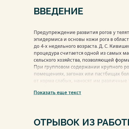
ВВЕДЕНИЕ
Предупреждение развития рогов у теля
эпидермиса и основы кожи рога в области
до 4-х недельного возраста. Д. С. Кивише
процедура считается одной из самых ма
сельского хозяйства, позволяющей форми
При групповом содержании крупного ро
помещениях, загонах или пастбищах бо
от корма слабых, наносят им различные
ушибы, трещины, переломы, разрывы в о
Показать еще текст
кишки, способствующие развитию гемато
перитонитов, вагинитов, парапроктито
гнойно-некротическими процессами. У б
возникших осложнений, снижается моло
ОТРЫВОК ИЗ РАБО
молока, мяса, субпродуктов, шкур, воз