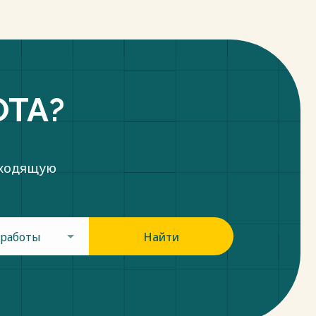
ОТА?
дходящую
 работы
Найти