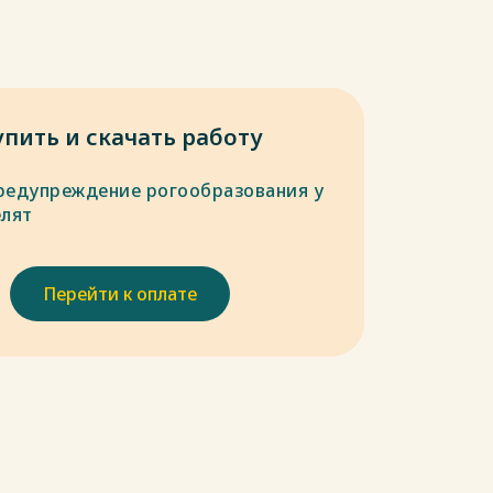
упить и скачать работу
редупреждение рогообразования у
елят
Перейти к оплате