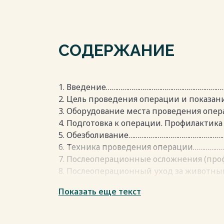
СОДЕРЖАНИЕ
1. Введение…………………………………………………………
2. Цель проведения операции и показан
3. Оборудование места проведения опер
4. Подготовка к операции. Профилактик
5. Обезболивание……………………………………………
6. Техника проведения операции…………
7. Послеоперационные осложнения (проф
8. Послеоперационный уход за животн
9. Заключение…………………………………………………
Показать еще текст
10. Список используемой литературы…
11. Приложение………………………………………………..
Весь текст будет доступен
после поку