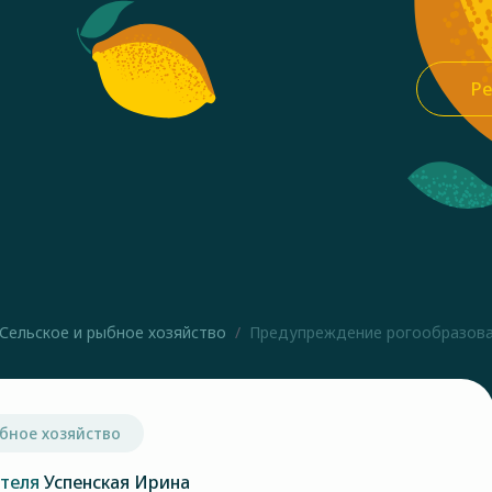
Ре
Сельское и рыбное хозяйство
Предупреждение рогообразова
бное хозяйство
ателя
Успенская Ирина