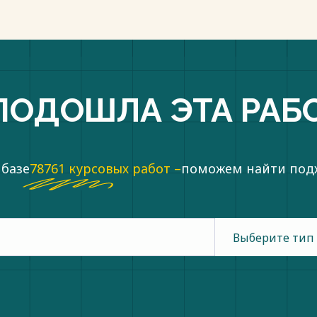
ПОДОШЛА ЭТА РАБ
 базе
78761 курсовых работ –
поможем найти по
Выберите тип