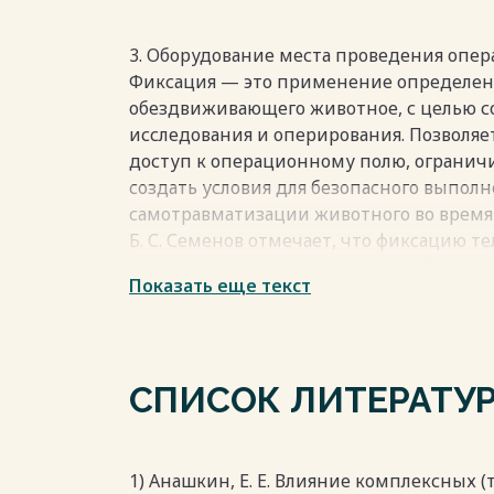
сдача на мясокомбинат, нарушается вос
комплексах при наличии бетонных корм
заостряют концевую часть рога, что выз
3. Оборудование места проведения опе
животных и обслуживающего персонала,
Фиксация — это применение определен
проведения декорнуации[4].
обездвиживающего животное, с целью со
Весь текст будет доступен
после поку
исследования и оперирования. Позволяе
доступ к операционному полю, огранич
создать условия для безопасного выпол
самотравматизации животного во время 
Б. С. Семенов отмечает, что фиксацию те
стоячем положении, держа одной рукой за
Показать еще текст
Особого оборудования место проведения
СПИСОК ЛИТЕРАТУ
1) Анашкин, Е. Е. Влияние комплексных 