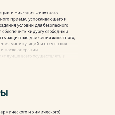
производство стада. В молочных
ушек коровы во время приема корма
ывает особую опасность для других
рации и фиксация животного
 поэтому возникает необходимость
ного приема, успокаивающего и
здания условий для безопасного
пки
т обеспечить хирургу свободный
ить защитные движения животного,
нения манипуляций и отсутствия
и после операции.
лят лучше всего осуществлять в
 морду, а другой за ухо[14].
 операции не требует.
РЫ
(термического и химического)