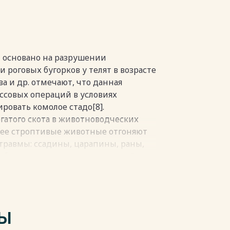
т основано на разрушении
 роговых бугорков у телят в возрасте
ва и др. отмечают, что данная
ссовых операций в условиях
ровать комолое стадо[8].
гатого скота в животноводческих
лее строптивые животные отгоняют
 травмы: ссадины, царапины, раны,
бласти паха, влагалища, прямой
м, абсцессов, флегмон,
в, сопровождающиеся гнойными и
ольных коров, в результате
чная продуктивность, качество
ТЫ
можна преждевременная выбраковка и