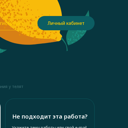
гистрация
Личный кабинет
ния у телят
Не подходит эта работа?
Укажите тему работы или свой e-mail,